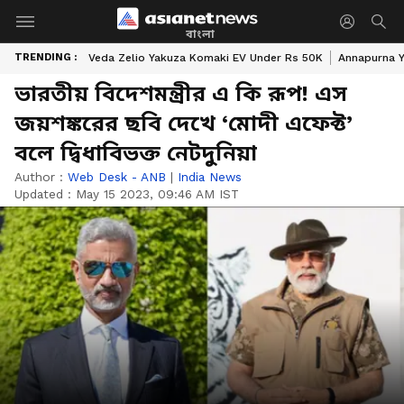
বাংলা
TRENDING :
Veda Zelio Yakuza Komaki EV Under Rs 50K
Annapurna Y
ভারতীয় বিদেশমন্ত্রীর এ কি রূপ! এস
জয়শঙ্করের ছবি দেখে ‘মোদী এফেক্ট’
বলে দ্বিধাবিভক্ত নেটদুনিয়া
Author :
Web Desk - ANB
|
India News
Updated :
May 15 2023, 09:46 AM IST