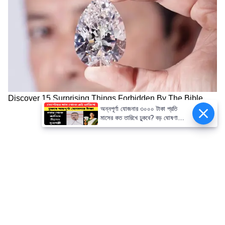
অন্নপূর্ণা যোজনার ৩০০০ টাকা প্রতি
মাসের কত তারিখে ঢুকবে? বড় ঘোষণা
মুখ্যমন্ত্রীর