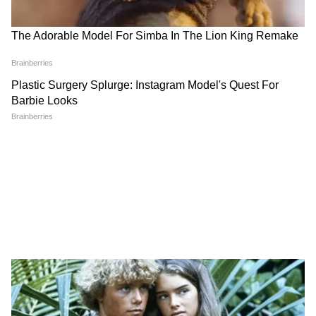
সোরেন সরকারের বিরুদ্ধে
মোদীর Breakfast টেবিলে
ছাত্রদের বিস্ফোরক আন্দোলন!
কাকলী-সুদীপরা, ইউসুফ
যন্তর মন্তর গ্যাং মিসিং
পাঠানরা কি থাকবেন?
LATEST VIDEOS
Annapurna Bhandar Payment |
প্রতিমাসে কত তারিখে ঢুকবে অন্নপূর্ণার ৩
হাজার টাকা?
কীভাবে অন্নপূর্ণা ভাণ্ডার নিয়ে কারা ছড়াচ্ছে
বিভ্রান্তি? | Suvendu Adhikari on
Annapurna Yojana