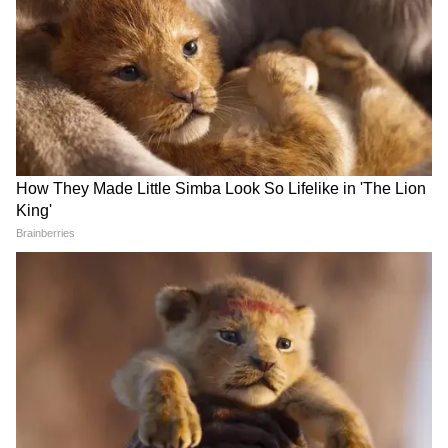
8th Pay Commission: ৫ ফিটমেন্ট ফ্যাক্টরের নতুন
সূত্র! ৪০০% পর্যন্ত বেতন বৃদ্ধির বড় প্রস্তাব বেতন
কমিশনে
ককরোচ পার্টিতে গোষ্ঠীকোন্দল
Shiv Sena case: দলের ভেতরে
চরমে, অভিজিৎ দীপকের বিরুদ্ধে
গণতন্ত্র আছে? শিবসেনা মামলায়
ক্ষোভে ফুঁসছেন কর্মীরা
প্রশ্ন তুলল সুপ্রিম কোর্ট
Jharkhand Protest: হেমন্ত
PM Modi Meeting: কাল