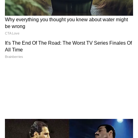
Image Credit :
Getty
এদিকে দিল্লি, উত্তর প্রদেশ, মধ্য প্রদেশ, রাজস্থান,
বিহার, মহারাষ্ট্র, হরিয়ানা ও পাঞ্জাবের মতো
রাজ্যগুলোতে বর্ষার তীব্রতা বেড়েই যাচ্ছে। বর্ষার
দাপটে পুনের একাধিক রাজ্যে বর্ষার ছুটি ঘোষণা
করা হয়েছে।
LATEST VIDEOS