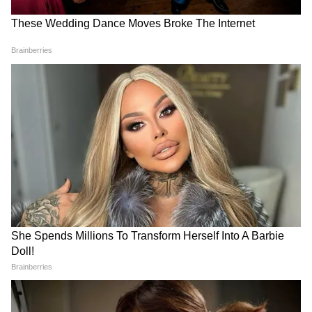
3
5
Image Credit :
Getty
৬ জুলাই থেকে ১৯ জুলাই পর্যন্ত টানা ১৪ দিন বন্ধ
থাকবে সমস্ত শিক্ষা প্রতিষ্ঠান। এই ছুটি ঘোষণা
হয়েছে জম্মু ও কাশ্মীরে। সেখামে গরমের ছুটি
ঘোষণা করেছে সরকার।
4
5