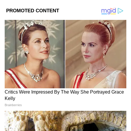
Image Credit :
Social Media
এদিকে গ্রীষ্মের ছুটির পর পুরোদমে চলছিল
স্কুলগুলো। এতদিন তীব্র তাপপ্রবাহের কারণে বন্ধ
ছিল স্কুলগুলো। এবার ফের শুরু হচ্ছে ছুটি।
বর্তমানে রাজ্যের সমস্ত স্কুলে বর্ষার ছুটি ঘোষণা
করেছে রাজ্য। ১৯ জুলাই পর্যন্ত চলবে ছুটি।