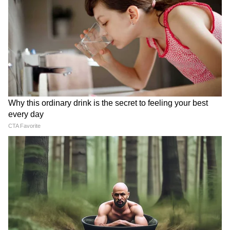
Image Credit :
Getty
গত কয়েকদিন ধরে কাশ্মীরের শ্রীনগর-সহ বিভিন্ন
এলাকায় তাপমাত্রা স্বাভাবিকের চেয়ে অনেকটাই
ওপরে রয়েছে। তীব্র রোদ এবং বাতাসে আর্দ্রতা
বেশি থাকায় প্রচণ্ড ভ্যাপসা গরমে হাঁসফাঁস করছিল
খুদে পড়ুয়ারা। শিক্ষার্থীদের এই চরম দুর্ভোগের কথা
মাথায় রেখে ছুটি ঘোষণা করল শিক্ষা দফতর।
5
5