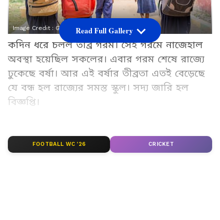
Image Credit :
Getty
Read Full Gallery
কদিন ধরে চলল তীব্র গরম। সেই গরমে নাজেহাল
অবস্থা হয়েছিল সকলের। এবার গরম শেষে রাজ্যে
ঢুকেছে বর্ষা। আর এই বর্ষার তীব্রতা এতই বেড়েছে
যে বন্ধ হল রাজ্যের সমস্ত স্কুল। সদ্য জারি হল
বিজ্ঞপ্তি।
Add Asianetnews Bangla as a Preferred
Source
FOOTBALL WC '26
CRICKET
2
5