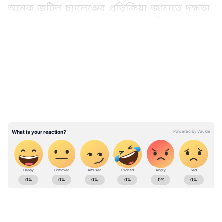
অনেক জটিল চ্যালেঞ্জের প্রতিক্রিয়া জানাতে দক্ষতা
ও সমন্বয়ের সূচনা করার জন্য সহযোগিতামূলক
ফেডারেলিজমকে কাজে লাগানোর চেষ্টা করেছেন।
LATEST VIDEOS
বৈঠকও চলবে আগামিকাল।
সমবায় ফেডারেলিজমের নতুন যুগের সূচনা, ফের
একবার প্রধান সচিবদের জাতীয় সম্মেলনে
সভাপতিত্ব করবেন প্রধানমন্ত্রী মোদী
ABOUT THE AUTHOR
Web Desk - ANB
WD
Published :
Jan 06 2023, 07:14 PM IST