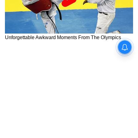
প্রসঙ্গে টুইটারে পোস্টও করেন অভিনেতা জ্যাকি
স্রফ, কৈলাস ও সোনু সুদও।
বিমান দুর্ঘটনায় রীতিমত আতঙ্কের পরিবেশ তৈরি
হয়েছে মধ্য প্রদেশের রেওয়া জেলায়। শুক্রবার মধ্য
প্রদেশের পুলিশ জানিয়েছে, রাজধানী ভূপাল থেকে
প্রায় ৪০০ কিলোমিটার দূরে রেওয়া জেলায় প্রশিক্ষণ
দেওয়ার সময়ই দুর্ঘটনার কবলে পড়ে একটি বিমান।
বিমানের পাইলট ঘটনাস্থলেই নিহত হন, প্রশিক্ষক
পাইলটকে আশঙ্কা জনক অবস্থায় হাসপাতালে ভর্তি
করা হয়েছে।
যাত্রীদের সুবিধা ও নিরাপত্তার কথা মাথায় রেখে
ভারতীয় রেল প্রতিদিনই নিচ্ছে নতুন নতুন সিদ্ধান্ত।
এবার ট্রেনে যাত্রীদের নিরাপত্তার কথা মাথায় রেখে