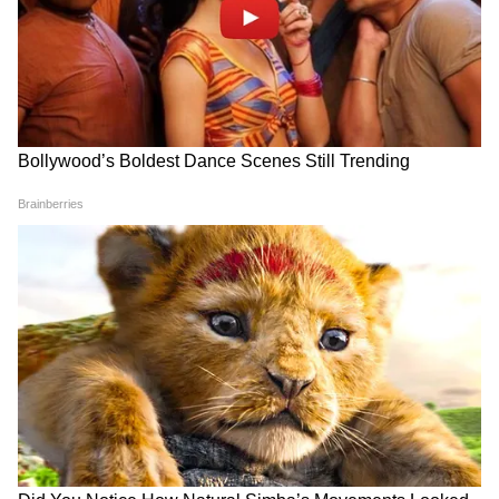
মেঘালয় বিধানসভা নির্বাচনের জন্য প্রার্থী তালিকা
প্রকাশ করল তৃণমূল কংগ্রেস, কারা জায়গা
পেলেন, দেখে নিন
বিজেপি ও আম আদমি পার্টির নবনির্বাচিত
কাউন্সিলরদের প্রথম সভাই ভন্ডুল। দুই পক্ষের
সমর্থকদের হাতাহাতিতে রণক্ষেত্র দিল্লি
মিউনিসিপ্যাল কর্পোরেশন। আপাতত স্থগিত রাখা
হয়েছে মেয়র ও ডেপুটি মেয়ার নির্বাচন। আম
আদমি পার্টির মাত্র ১০ জন অনির্বাচিত প্রতিনিধি
এদিন শপথ গ্রহণ ককরতে পেরেছেন। তারপরই দুই