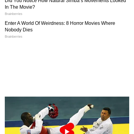
দলের জনপ্রতিনিধিদের মধ্যে মারামারি শুরু হয়েছে।
এই অবস্থায় অধিবেশন বাতিল করা হয়। পরবর্তী
দিন ঘোষণা না করা পর্যন্ত আপাতত স্থগিত রয়েছে
দিল্লি মিউনিসিপ্যাল কর্পোরেশনের বৈঠক।
নয়ডায় তৈরি হতে চলেছে নতুন ফিল্ম সিটি। এই
মর্মে ইতিমধ্যেই বলিউড তারকাদের সঙ্গে বিশেষ
বৈঠক সারলেন যোগী আদিত্যনাথ। বৃহস্পতিবারই
মুম্বইতে এই বৈঠক করলেন যোগী আদিত্যনাথ।
বৈঠকে উপস্থিত ছিলেন জ্যাকি শ্রফ, সুনীল শেট্টি,
কৈলাস খের, সোনু নিগমের মতো তারকারা।
এছাড়াও ছিলেন বলিউডের একাধিক প্রযোজক ও
পরিচালক এবং সঙ্গীতজ্ঞরাও। ফিল্ম সিটির
পরিকল্পনা, কী ভাবে সাজানো হবে, কত খরচ পড়বে
সে বিষয় বিস্তর আলোচনা হয় এই বৈঠকে। এই