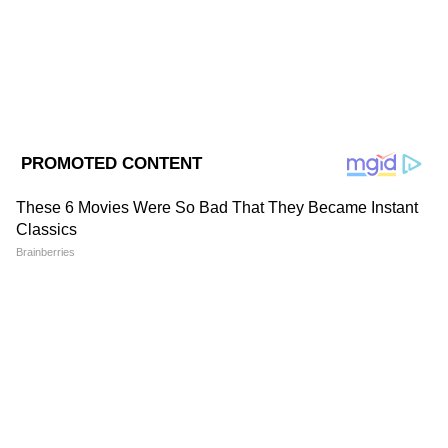
Follow Us
জানুয়ারি মাসে ১১টি রাজ্যে সফর করবেন কেন্দ্রীয়
স্বরাষ্ট্রমন্ত্রী অমিত শাহ। তিনি দুই দিন ধরে উত্তর-
DOWNLOAD APP
পূর্বভারত সফরে রয়েছে। আজ অর্থাৎ শনিবার