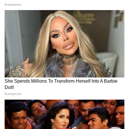
সোরেনের
LATEST VIDEOS
সমকামী বিয়ে নিয়ে কেন্দ্রের কাছে ফের জবাব
Subhranshu Roy: হালিশহরের ঘটনার
চাইল সুপ্রিম কোর্ট, ভারতে সমকামী বিয়ের পথ
পরই মমতা-অভিষেককে নিশানা, কী বললেন
কঠিন কেন?
শুভ্রাংশু?
Suvendu Adhikari: ধামাচাপার রাজনীতি
নয়, হালিশহর কাণ্ডের দায় নিয়ে বড় কথা
বললেন মুখ্যমন্ত্রী শুভেন্দু
২০২৩ সালে মেঘালয়ে আসন্ন বিধানসভা নির্বাচনের
জন্য নিজেদের প্রথম প্রার্থী তালিকা প্রকাশ করল
তৃণমূল কংগ্রেস। শুক্রবার টুইট করে এই খবর
জানিয়েছে দল। টুইটে এই প্রার্থী তালিকা প্রকাশ
করা হয়েছে। সেই সঙ্গে জানানো হয়েছে দীর্ঘ
প্রতীক্ষার পর এই তালিকা তৈরি করে জনসমক্ষে
আনতে পেরে বেশ সন্তুষ্ট তৃণমূল কংগ্রেস।