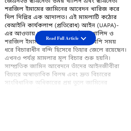
জেএনইউ ছাত্রনেতা উমর খালিদ এবং ছাত্রনেতা
শরজিল ইমামের জামিনের আবেদন খারিজ করে
দিল দিল্লির এক আদালত। এই মামলাটি কঠোর
বেআইনি কার্যকলাপ (প্রতিরোধ) আইন (UAPA)-
এর আওতায় তদন্ত করা হচ্ছে। উমর খালিদ ও
Read Full Article
শরজিল ইমাম দু'জনেই পাঁচ বছরের বেশি সময়
ধরে বিচারাধীন বন্দি হিসেবে তিহার জেলে রয়েছেন।
এখনও পর্যন্ত মামলার মূল বিচার শুরু হয়নি।
সাম্প্রতিক জামিন আবেদনে তাঁদের আইনজীবীরা
বিচারে অস্বাভাবিক বিলম্ব এবং দ্রুত বিচারের
সাংবিধানিক অধিকারের প্রশ্ন তুলে জামিনের
আবেদন করেছিলেন।
LATEST VIDEOS
Add Asianetnews Bangla as a Preferred
Source
কেন এবারও হল না জামিন