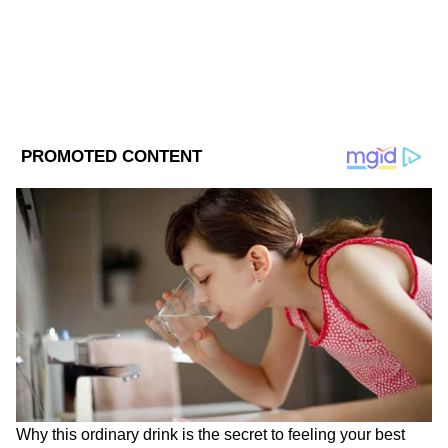
এবং বহু মানুষ আহত হন। পাশাপাশি ব্যাপক
অগ্নিসংযোগ ও সম্পত্তির ক্ষয়ক্ষতির ঘটনাও ঘটে।
বেআইনি কার্যকলাপ (প্রতিরোধ) আইন (ইউএপিএ)-
এ আইনে উমর এবং শারজিলের বিরুদ্ধে মামলা
রয়েছে। সুপ্রিম কোর্ট বছরের শুরুতে তাঁদের
জামিনের আবেদন খারিজ করেছে। জামিনের
আবেদন খারিজ হওয়ায় আপাতত উমর খালিদ ও
শরজিল ইমাম তিহার জেলেই থাকবেন। ভবিষ্যতে
মামলার অগ্রগতি, সুরক্ষিত সাক্ষীদের জবানবন্দি বা
নির্দিষ্ট সময় অতিক্রান্ত হওয়ার পর তাঁরা পুনরায়
DOWNLOAD APP
জামিনের আবেদন করতে পারবেন।
RECOMMENDED STORIES