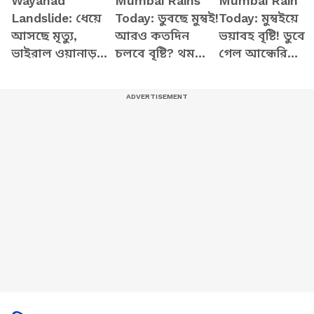
Wayanad
Mumbai Rains
Mumbai Rain
Landslide: ধেয়ে
Today: ডুবছে মুম্বই!
Today: মুম্বইয়ে
আসছে মৃত্যু,
আরও কতদিন
ভয়াবহ বৃষ্টি! ডুবে
ভাইরাল ওয়ানাড়
চলবে বৃষ্টি? থমকে
গেল আন্ধেরি
ধসের বিপর্যয়ের
শহর!
সাবওয়ে, অচল
CCTV ভিডিও
শহর, সামনে এল
ভয়াবহ দৃশ্য!