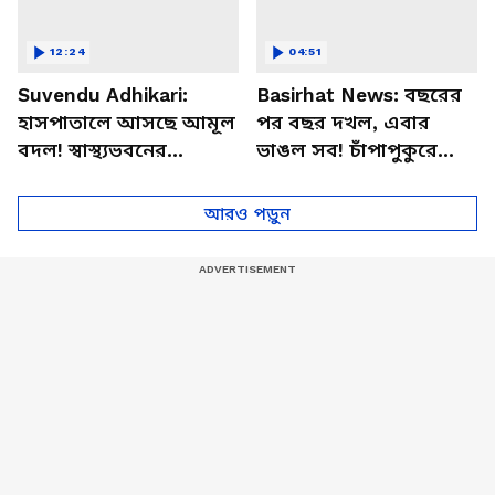
12:24
04:51
Suvendu Adhikari:
Basirhat News: বছরের
হাসপাতালে আসছে আমূল
পর বছর দখল, এবার
বদল! স্বাস্থ্যভবনের
ভাঙল সব! চাঁপাপুকুরে
বৈঠকের পর বড় সিদ্ধান্ত
ব্যপক বুলডোজার
মুখ্যমন্ত্রী শুভেন্দুর
অ্যাকশন
আরও পড়ুন