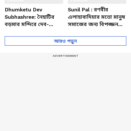
Dhumketu Dev
Sunil Pal : রণবীর
Subhashree: নৈহাটির
এলাহাবাদিয়ার মতো মানুষ
বড়মার মন্দিরে দেব-
সমাজের জন্য বিপজ্জনক :
শুভশ্রী, ধূমকেতু নিয়ে কী
সুনীল পাল
মানত এই জুটির?
আরও পড়ুন