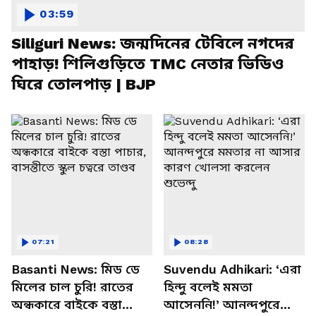
03:59
Siliguri News: জন্মদিনের টেবিলে নগদের
পাহাড়! শিলিগুড়িতে TMC নেতার ভিডিও
ঘিরে তোলপাড় | BJP
07:21
08:28
Basanti News: মিড ডে
Suvendu Adhikari: ‘এরা
মিলের চাল চুরি! রাতের
হিন্দু বলেই মমতা
অন্ধকারে বাইকে বস্তা
আসেননি!’ আনন্দপুরে