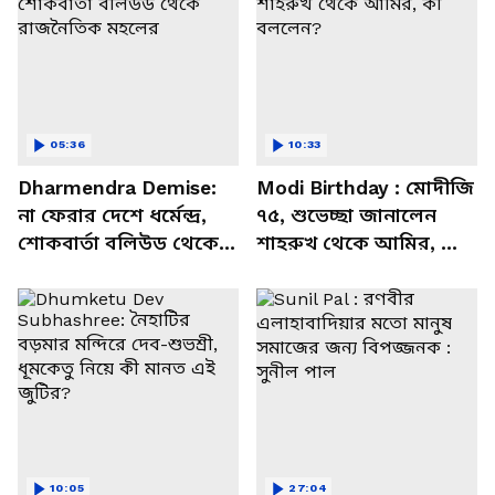
05:36
10:33
Dharmendra Demise:
Modi Birthday : মোদীজি
না ফেরার দেশে ধর্মেন্দ্র,
৭৫, শুভেচ্ছা জানালেন
শোকবার্তা বলিউড থেকে
শাহরুখ থেকে আমির, কী
রাজনৈতিক মহলের
বললেন?
10:05
27:04