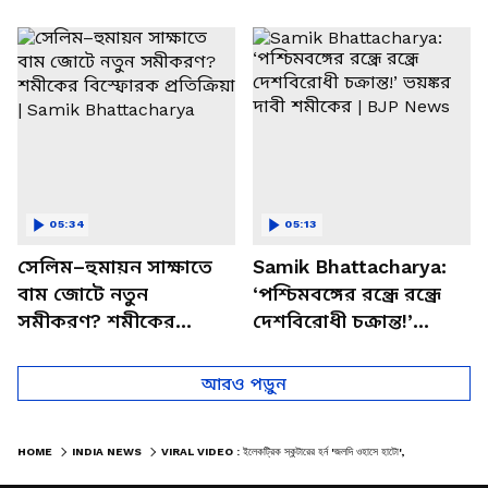
পাচার, বাসন্তীতে স্কুল
মমতার না আসার কারণ
চত্বরে তাণ্ডব
খোলসা করলেন শুভেন্দু
05:34
05:13
সেলিম–হুমায়ন সাক্ষাতে
Samik Bhattacharya:
বাম জোটে নতুন
‘পশ্চিমবঙ্গের রন্ধ্রে রন্ধ্রে
সমীকরণ? শমীকের
দেশবিরোধী চক্রান্ত!’
বিস্ফোরক প্রতিক্রিয়া |
ভয়ঙ্কর দাবী শমীকের |
Samik Bhattacharya
BJP News
আরও পড়ুন
HOME
INDIA NEWS
VIRAL VIDEO : ইলেকট্রিক স্কুটারের হর্ন 'জলদি ওহাসে হাটো', ভিডিও দেখে হাসি থামছেনা নেটিজেনদের