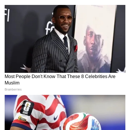
একটি ক্রমবর্ধমান গুরুত্বপূর্ণ পরিবেশগত সমস্যা হয়ে
উঠবে।
কেন AI-এর এত পরিকাঠামো
প্রয়োজন?
AI সিস্টেমগুলো কোনও জাদুবলে 'ক্লাউডে' চলে না।
এগুলো চলে শক্তিশালী কম্পিউটার সার্ভারে ভরা
বিশাল ডেটা সেন্টারের ভেতরে।
এই সার্ভারগুলো প্রতি সেকেন্ডে কোটি কোটি গণনা
করে। যখন কেউ AI চ্যাটবটকে প্রশ্ন করে, ছবি তৈরি
করে বা ভিডিও বানায়, সেই সমস্ত অনুরোধ হাজার
হাজার বিশেষ চিপযুক্ত বিশাল পরিকাঠামোতে
প্রসেস করা হয়।
এই সিস্টেমগুলো চালানোর জন্য দুটি প্রধান জিনিস