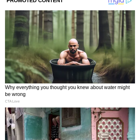
জমি প্রয়োজন।
এই বিতর্ক এখন আর শুধু প্রযুক্তি নিয়ে সীমাবদ্ধ
নেই। বরং সম্পদ, স্থায়িত্ব এবং দীর্ঘমেয়াদী
পরিবেশগত খরচ নিয়েও আলোচনা বাড়ছে।
ইউনাইটেড নেশনস ইউনিভার্সিটির একটি গবেষণা
অনুসারে, আর্টিফিশিয়াল ইন্টেলিজেন্সের দ্রুত বৃদ্ধি
কার্বন নিঃসরণের বাইরেও পরিবেশগত চ্যালেঞ্জ
তৈরি করছে। বিশেষজ্ঞরা সতর্ক করছেন যে, এই
প্রযুক্তির ক্রমবর্ধমান পরিকাঠামো বিদ্যুৎ, জল এবং
জমির মতো অপরিহার্য প্রাকৃতিক সম্পদের উপর
চাপ বাড়াতে পারে।
এই বৃদ্ধির কেন্দ্রে রয়েছে ডেটা সেন্টার, যা AI
সিস্টেমকে শক্তি জোগায়। রিপোর্ট অনুযায়ী, ২০৩০
সালের মধ্যে বিশ্বব্যাপী ডেটা সেন্টারের বিদ্যুতের