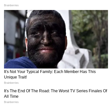
২০৩০ সালের মধ্যে ডেটা সেন্টারগুলোর জন্য
বিশ্বব্যাপী বিদ্যুতের চাহিদা তীব্রভাবে বাড়তে পারে।
কিছু হিসেব বলছে, এই দশকের শেষে বিশ্বজুড়ে
ডেটা সেন্টারগুলো বছরে প্রায় ৯৪৫ টেরাওয়াট-ঘণ্টা
বিদ্যুৎ ব্যবহার করতে পারে।
এর বিশালতা বুঝতে, এই পরিমাণটা একটি বড়
শিল্পোন্নত দেশের বার্ষিক বিদ্যুৎ খরচের সমান।
তবে, এটা মনে রাখা জরুরি যে ডেটা সেন্টারগুলো
শুধু AI-এর জন্যই ব্যবহৃত হয় না। ক্লাউড
কম্পিউটিং, অনলাইন ব্যাঙ্কিং, স্ট্রিমিং প্ল্যাটফর্ম,
ওয়েবসাইট, মোবাইল অ্যাপ এবং প্রতিদিন ব্যবহৃত
অগণিত ডিজিটাল পরিষেবাও এগুলোর মাধ্যমেই
চলে।