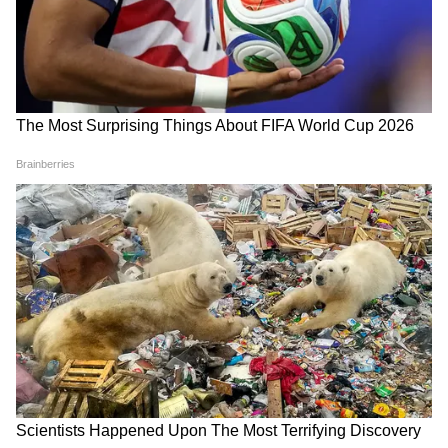
লাগে: বিদ্যুৎ এবং কুলিং বা ঠান্ডা রাখার ব্যবস্থা।
AI মডেল যত শক্তিশালী হয় এবং যত বেশি মানুষ
এটি ব্যবহার করে, সার্ভার চালু রাখতে তত বেশি
শক্তির প্রয়োজন হয়।
Add Asianetnews Bangla as a Preferred
Source
2
6
Image Credit :
AI Image - Gemini
ইন্টারন্যাশনাল এনার্জি এজেন্সির পূর্বাভাস অনুযায়ী,