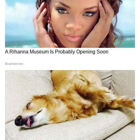
গোপন বার্তা
এই শীর্ষ সম্মেলনে কূটনৈতিক উপহার বিনিময়ের
বিষয়টিও সবার নজর কেড়েছে। ফরাসি প্রেসিডেন্ট
ম্যাক্রোঁ আগামী বছরের 'সাইক্লিং ওয়ার্ল্ড
চ্যাম্পিয়নশিপ'-এর প্রচারের জন্য সমস্ত নেতাকে
বিশেষভাবে তৈরি সাইকেল উপহার দেন। যদিও,
শরীরচর্চা না করা এবং শুধু গল্ফ খেলতে পছন্দ করা
ট্রাম্পের এই উপহার পেয়ে কী প্রতিক্রিয়া ছিল, তা
মাইকে রেকর্ড হয়নি। সবচেয়ে মজার মুহূর্ত ছিল
যখন জার্মান চ্যান্সেলর মার্জ ট্রাম্পকে জার্মানির
জাতীয় ফুটবল দলের একটি জার্সি উপহার দেন,
যেখানে ট্রাম্পের নাম এবং তাঁর প্রেসিডেন্ট নম্বর
'৪৭' লেখা ছিল। ট্রাম্প হেসে সেই শার্টটি দেখান।
পরে মার্জ সোশ্যাল মিডিয়ায় এই ছবিটি শেয়ার
করে একটি গভীর কৌশলগত বার্তা লেখেন - "শেষ
পর্যন্ত, আমরা তো একই দলে।" এই হট-মাইক ফাঁস