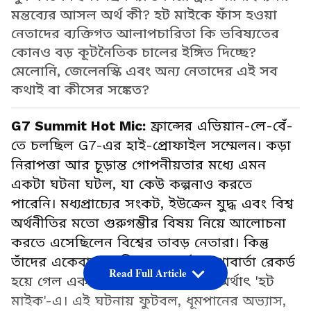
মন্তব্যের আসল অর্থ কী? হট মাইকে ফাঁস হওয়া
নেতাদের ব্যক্তিগত আলাপচারিতা কি ভবিষ্যতের
কোনও বড় কূটনৈতিক চালের ইঙ্গিত দিচ্ছে?
মেলোনি, জেলেনস্কি এবং অন্য নেতাদের এই সব
কথাই বা কীসের সঙ্কেত?
G7 Summit Hot Mic:
ফ্রান্সের এভিয়ান-লে-বেঁ-
তে চলছিল G7-এর হাই-প্রোফাইল সম্মেলন। কড়া
নিরাপত্তা আর চূড়ান্ত গোপনীয়তার মধ্যে এমন
একটা ঘটনা ঘটল, যা কেউ কল্পনাও করতে
পারেনি। মধ্যপ্রাচ্যের সংকট, ইউক্রেন যুদ্ধ এবং বিশ্ব
অর্থনীতির মতো গুরুগম্ভীর বিষয় নিয়ে আলোচনা
করতে এসেছিলেন বিশ্বের তাবড় নেতারা। কিন্তু
তাঁদের একেবারে ব্যক্তিগত মুহূর্তের কথাবার্তা রেকর্ড
Read Full Article
হয়ে গেল একটা চালু মাইক্রোফোনে, অর্থাৎ 'হট
মাইক'-এ। এই ঘটনায় ফুটবল, ধূমপানের অভ্যাস,