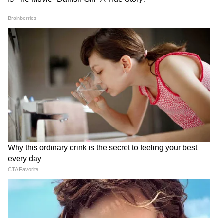
কোস্তার কথোপকথন। মাইক্রোফোনে ট্রাম্পকে হঠাৎ
খুব গম্ভীর গলায় কোস্তাকে বলতে শোনা যায়:
"আপনি বুঝতে পারছেন?" এবং তারপর কিছুক্ষণ
থেমে তিনি শুধু একটি শব্দ বলেন - "গ্রিনল্যান্ড।"
যেহেতু এই কথোপকথনের শুরু বা শেষ রেকর্ড করা
যায়নি, তাই ট্রাম্প কোন প্রসঙ্গে কথা বলছিলেন তা
স্পষ্ট নয়। কিন্তু গ্রিনল্যান্ড কেনার বিষয়ে ট্রাম্পের
পুরনো মন্তব্যের জন্য ডেনমার্ক-সহ অনেক
ইউরোপীয় দেশ আগেই তীব্র সমালোচনা করেছে।
এর ঠিক পরেই, ট্রাম্প কূটনৈতিক আলোচনা ঘুরিয়ে
দিয়ে রবিবার হোয়াইট হাউসে অনুষ্ঠিত UFC
(আলটিমেট ফাইটিং চ্যাম্পিয়নশিপ) ইভেন্ট এবং
খাঁচার ধারে বসে খেলা দেখার অভিজ্ঞতা নিয়ে কথা
বলতে শুরু করেন।
সাইকেল, ৪৭ নম্বর জার্সি এবং চ্যান্সেলরের শেষ