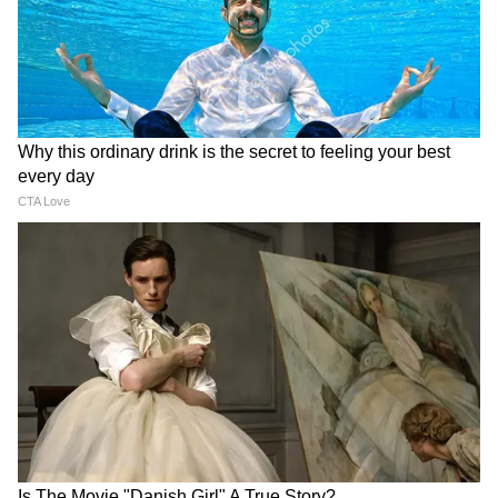
শক্তিশালী দল স্পেনকে ০-০ গোলে আটকে দেওয়ার
জন্য কেপ ভার্দের ঐতিহাসিক পারফরম্যান্সের খুব
প্রশংসা করেন। তিনি মুগ্ধ হয়ে বলেন, "বলতেই হবে,
এটা অসাধারণ একটা ব্যাপার।"
গ্রিনল্যান্ড নিয়ে ট্রাম্পের রহস্যময় শব্দ এবং হোয়াইট
হাউসের 'খাঁচার লড়াই'-এর সত্যিটা
হট মাইকের সবচেয়ে অবাক করা এবং বিভ্রান্তিকর
মুহূর্তটি ছিল মার্কিন প্রেসিডেন্ট ডোনাল্ড ট্রাম্প এবং
ইউরোপীয় কাউন্সিলের প্রেসিডেন্ট আন্তোনিও