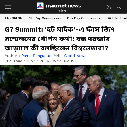
বাংলা
TRENDING :
7th Pay Commission
8th Pay Commission
DA Hike Up
G7 Summit: ‘হট মাইক’-এ ফাঁস জি৭
সম্মেলনের গোপন কথা! বন্ধ দরজার
আড়ালে কী বলছিলেন বিশ্বনেতারা?
Author :
Parna Sengupta
|
ANI
|
World News
Published :
Jun 17 2026, 09:55 AM IST