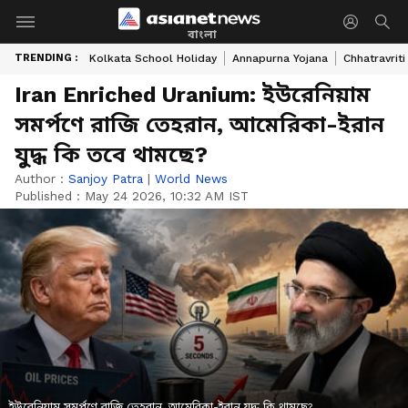
বাংলা
TRENDING :
Kolkata School Holiday
Annapurna Yojana
Chhatravriti
Iran Enriched Uranium: ইউরেনিয়াম
সমর্পণে রাজি তেহরান, আমেরিকা-ইরান
যুদ্ধ কি তবে থামছে?
Author :
Sanjoy Patra
|
World News
Published :
May 24 2026, 10:32 AM IST
ইউরেনিয়াম সমর্পণে রাজি তেহরান, আমেরিকা-ইরান যুদ্ধ কি থামছে?