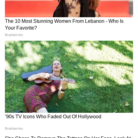
সমৃদ্ধকরণ কর্মসূচির ভবিষ্যতের উপরই মূলত
আলোকপাত করা হবে বলে আশা করা হচ্ছে। যদিও
আমেরিকা সমৃদ্ধকরণ কার্যক্রমের উপর দীর্ঘমেয়াদী
স্থগিতাদেশ চেয়েছে বলে জানা গেছে, তবে ইরান
এর তুলনায় অনেক কম সময়ের একটি সময়সীমা
প্রস্তাব করেছে বলে খবর পাওয়া গেছে। প্রস্তাবিত
এই চুক্তিতে বিদেশে আটকে থাকা ইরানের শত
কোটি ডলারের সম্পদ মুক্ত করার বিষয়টিও
অন্তর্ভুক্ত থাকবে বলে আশা করা হচ্ছে।