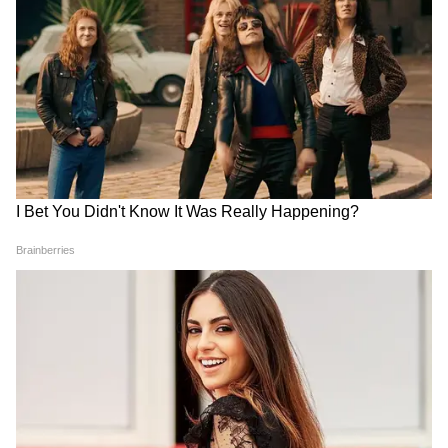
মজুতের উপর নিয়ন্ত্রণ বা প্রবেশাধিকার ফিরে
পেয়েছে। তাই উচ্চ ঝুঁকির কারণে শেষ পর্যন্ত এই
অভিযানের অনুমোদন দেওয়া হয়নি।
আলোচনায় থাকা একটি সম্ভাব্য পথ ২০১৫ সালের ​​
চুক্তির মতো। যা তৎকালীন মার্কিন প্রেসিডেন্ট
বারাক ওবামার শাসনামলে হয়েছিল। সেই সময়
ইরান তার সমৃদ্ধ ইউরেনিয়ামের বিশাল একটি অংশ
রাশিয়ায় হস্তান্তর করেছিল। আরেকটি বিকল্প হতে
পারে ইউরেনিয়াম সমৃদ্ধকরণের মাত্রা কমিয়ে ফেলা,
যাতে এটি অস্ত্র তৈরির কাজে ব্যবহারের অযোগ্য
হয়ে পড়ে।
আলোচনার পরবর্তী ধাপেও ইরানের ইউরেনিয়াম