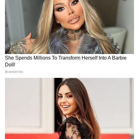
শোধনাগার এবং আন্তর্জাতিক বাজারে অপরিশোধিত
তেল রফতানির অন্যতম প্রধান টার্মিনাল।
উল্লেখযোগ্য বিষয় হল, আঞ্চলিক উত্তেজনার জেরে
প্রায় চার মাস বন্ধ থাকার পর সম্প্রতি এই টার্মিনাল
থেকে ফের অপরিশোধিত তেল রফতানি শুরু
হয়েছিল। আন্তর্জাতিক সংবাদমাধ্যমের প্রতিবেদন
অনুযায়ী, দুর্ঘটনাগ্রস্ত হেলিকপ্টারটি আরামকোর
বহরে ব্যবহৃত লিওনার্দো AW139 মডেলের হতে
পারে। যদিও সংস্থার তরফে এখনও সেই তথ্য
আনুষ্ঠানিকভাবে নিশ্চিত করা হয়নি।
শোকের ছায়া, নিরাপত্তা নিয়ে প্রশ্ন
LATEST VIDEOS
'আমি ফিরবই'! শেখ হাসিনার বিস্ফোরক
এই মর্মান্তিক দুর্ঘটনায় ১৪টি পরিবারের উপর নেমে
বার্তায় তোলপাড় বাংলাদেশ | Sheikh
এসেছে শোকের ছায়া। ইতিমধ্যেই জর্ডন-সহ
Hasina | Bangladesh News