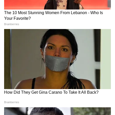
একাধিক দেশ সৌদি আরবের প্রতি সমবেদনা
জানিয়েছে। তবে এই দুর্ঘটনার জেরে তেল উৎপাদন
'অভিষেক কোন মহারথী, চিকিৎসার জন্য
বা রফতানির কাজে কোনও তাৎক্ষণিক প্রভাব
বিদেশ যেতে হবে', পাল্টা জবাব কুণালের! |
পড়েছে কি না, সে বিষয়ে এখনও কিছু জানানো
Abhishek Banerjee News
হয়নি। তেল ও গ্যাস শিল্পে অফশোর স্থাপনায়
কর্মীদের যাতায়াতের ক্ষেত্রে হেলিকপ্টার অত্যন্ত
গুরুত্বপূর্ণ মাধ্যম। ফলে এই দুর্ঘটনা শিল্পক্ষেত্রে
বিমান নিরাপত্তা এবং সুরক্ষা প্রোটোকল নিয়ে নতুন
করে প্রশ্ন তুলেছে। তদন্তের অগ্রগতির সঙ্গে সঙ্গে
দুর্ঘটনার প্রকৃত কারণ সামনে আসবে বলেই মনে
করা হচ্ছে।