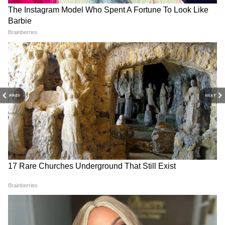
বারামতী বিমান দুর্ঘটনা: দাউদাউ করে জ্বলে উঠল
বিমান! অজিত পাওয়ার সহ ৬ জনের মৃত্যু
Bipin Rawat Death Probe: ষড়যন্ত্র নয়, প্রাকৃতিক
বিপর্যয়েই রাওয়াতের কপ্টার দুর্ঘটনা
US Iran Peace Talk:
Heatwave: হিটওয়েভে তপ্ত
তেহরানের অনুরোধেই
গোটা ইউরোপ মহাদেশ, ফ্রান্সে
আমেরিকা-ইরান বৈঠক?
তাপপ্রবাহের বলি অন্তত ১৩০০
PREV
NEXT
মঙ্গলবারের মিটিং নিয়ে ঘোষণা
জন
করে ডোনাল্ড ট্রাম্প যা বললেন
তেল রফতানির গর্ভগৃহতে দুর্ঘটনা
রাস তানুরা সৌদি আরবের অন্যতম গুরুত্বপূর্ণ
Geo News: মহরম নিয়ে
'ভিক্ষার ঝুলি নিয়ে যাননি'
জ্বালানি কেন্দ্র। পারস্য উপসাগরের তীরে অবস্থিত
আপত্তিকর সম্প্রচারের জের,
তারেকের চিন সফর নিয়ে
এই অঞ্চলেই রয়েছে আরামকোর বৃহৎ তেল
পাকিস্তানে জিও নিউজের
পাকিস্তানের সঙ্গে তুলনায় ক্ষুব্ধ
সম্প্রচার স্থগিত
বাংলাদেশের বিদেশমন্ত্রী