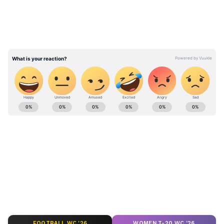
কী কারণে দুর্ঘটনা
দুর্ঘটনার পরই পূর্ণাঙ্গ তদন্তের নির্দেশ দিয়েছে সৌদি
সরকার। জ্বালানি মন্ত্রক-সহ সংশ্লিষ্ট একাধিক সংস্থা
তদন্তে নেমেছে। যান্ত্রিক ত্রুটি, খারাপ আবহাওয়া,
চালকের ভুল নাকি অন্য কোনও মানবিক ভুল, সব
দিকই খতিয়ে দেখা হচ্ছে। যদিও এখনও পর্যন্ত
ABOUT THE AUTHOR
তদন্তকারী সংস্থার তরফে দুর্ঘটনার কারণ নিয়ে
কোনও প্রাথমিক রিপোর্ট প্রকাশ করা হয়নি।
Partha Pratim Chandra
PP
বিশ্বের খবর
দেখুন দুর্ঘটনার ভিডিও
Follow Us
FOOTBALL WC '26
WOMEN T-20 WC '26