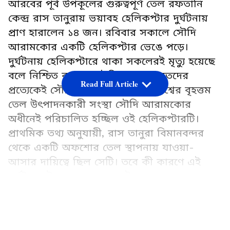
আরবের পূর্ব উপকূলের গুরুত্বপূর্ণ তেল রফতানি
কেন্দ্র রাস তানুরায় ভয়াবহ হেলিকপ্টার দুর্ঘটনায়
প্রাণ হারালেন ১৪ জন। রবিবার সকালে সৌদি
আরামকোর একটি হেলিকপ্টার ভেঙে পড়ে।
দুর্ঘটনায় হেলিকপ্টারে থাকা সকলেরই মৃত্যু হয়েছে
বলে নিশ্চিত করেছে সৌদি প্রশাসন। মৃতদের
Read Full Article
প্রত্যেকেই সৌদি আরবের নাগরিক। বিশ্বের বৃহত্তম
তেল উৎপাদনকারী সংস্থা সৌদি আরামকোর
অধীনেই পরিচালিত হচ্ছিল ওই হেলিকপ্টারটি।
প্রাথমিক তথ্য অনুযায়ী, রাস তানুরা বিমানবন্দর
থেকে একটি অফশোর তেল স্থাপনায় যাওয়া-
আসার দায়িত্বে ছিল সেটি। তবে কী কারণে এই
দুর্ঘটনা ঘটল, তা এখনও স্পষ্ট নয়।
LATEST VIDEOS
Add Asianetnews Bangla as a Preferred
Source