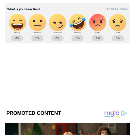
করা। জেনে রাখা ভালো , শ্রীলঙ্কা সরকার ২০২৩
সালের বাজেটে ৫৩৯ বিলিয়ন রুপি প্রতিরক্ষা বরাদ্দ
করেছে, যা সমালোচিত হয়েছিল, কারণ শ্রীলঙ্কা
১৯৪৮ সালের পর থেকে সবচেয়ে খারাপ অর্থনৈতিক
ABOUT THE AUTHOR
সংকটের মুখোমুখি হচ্ছে।
Web Desk - ANB
WD
Follow Us