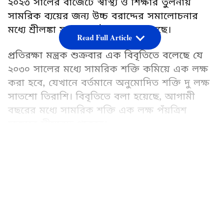
২০২৩ সালের বাজেটে স্বাস্থ্য ও শিক্ষার তুলনায়
সামরিক ব্যয়ের জন্য উচ্চ বরাদ্দের সমালোচনার
মধ্যে শ্রীলঙ্কা সরকার এই ঘোষণা করেছে।
Read Full Article
প্রতিরক্ষা মন্ত্রক শুক্রবার এক বিবৃতিতে বলেছে যে
২০৩০ সালের মধ্যে সামরিক শক্তি কমিয়ে এক লক্ষ
করা হবে, যেখানে বর্তমানে অনুমোদিত শক্তি দু লক্ষ
সাতশো তিরাশি। বিবৃতিতে বলা হয়েছে, আগামী
বছরের মধ্যে সামরিক শক্তি এক লক্ষ পঁয়ত্রিশ
হাজারে সীমাবদ্ধ থাকবে।
LATEST VIDEOS
শ্রীলঙ্কার প্রতিরক্ষা মন্ত্রী প্রমিথা বান্দারা টেনাকুন
এক বিবৃতিতে বলেছেন যে কৌশলগত ব্লুপ্রিন্টের
লক্ষ্য আসন্ন নিরাপত্তা চ্যালেঞ্জ মোকাবেলায় ২০৩০
সালের মধ্যে একটি প্রযুক্তিগত এবং কৌশলগতভাবে
শক্তিশালী এবং ভারসাম্যপূর্ণ প্রতিরক্ষা বাহিনী তৈরি