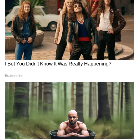
DOWNLOAD APP
বৈদেশিক মুদ্রার ঘাটতির কারণে শ্রীলঙ্কা জ্বালানি,
সার ও ওষুধসহ বড় ধরনের আমদানি করতে
পারছিল না। ২০২৩ সালের বাজেটে স্বাস্থ্য ও শিক্ষার
জন্য ৩০০ বিলিয়ন টাকার বেশি বরাদ্দ করা হয়েছে।
যাইহোক, ২০০৯ সালে লিবারেশন টাইগার্স অফ
তামিল ইলাম (LTTE) এর সাথে সংঘাতের সমাপ্তির
পর থেকে, শ্রীলঙ্কা প্রায় চার লক্ষ শক্তিশালী