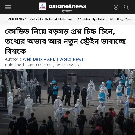
বাংলা
TRENDING :
Kolkata School Holiday
DA Hike Update
8th Pay Comm
কোভিড নিয়ে বড়সড় প্রশ্ন চিহ্ন চিনে,
তথ্যের অভাব আর নতুন স্ট্রেইন ভাবাচ্ছে
বিশ্বকে
Author :
Web Desk - ANB
|
World News
Published :
Jan 03 2023, 05:13 PM IST