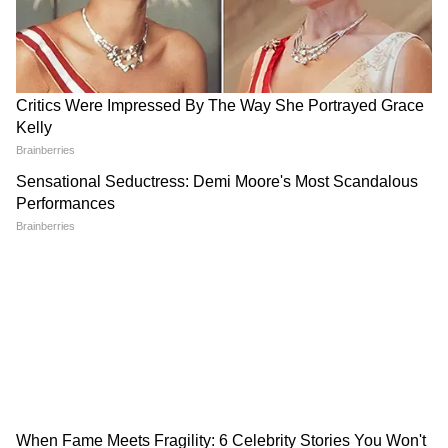
প্রচলিত, জনসাধারণের আশঙ্কার প্রতিক্রিয়ায় যে
ডেল্টা রূপটি এখনও প্রচারিত হতে পারে।
আরও পড়ুনঃ
করোনাভাইরাসের কারণে আবার জারি হবে
লকডাউন? জানুন কী বলছে গ্রহের অবস্থান
Vande Bharat: বন্দে ভারত এক্সপ্রেসে পাথর
বৃষ্টির NIA তদন্তের দাবি শুভেন্দুর, টানলেন 'জয়
শ্রীরাম' প্রসঙ্গ
নতুন বছরের স্বাগত ভাষণে করোনা-কথা শি