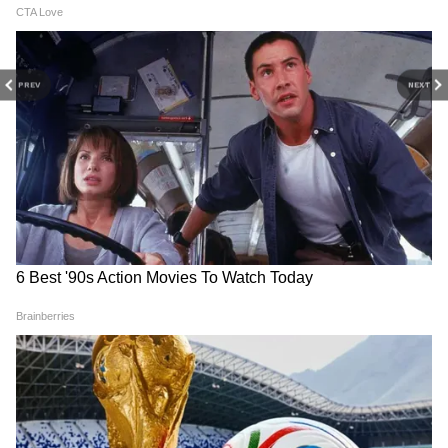
চিনে স্বাস্থ্য দফতরের কর্তৃপক্ষ স্বীকার করেছে
সংগৃহীত ডেটার স্কেল, যখন বাধ্যতামূলক ভর
পিসিআর পরীক্ষা করা হয়েছিল তার থেকে
PREV
NEXT
অনেকটাই কম। সিডিসি কর্মকর্তা ইয়িন ওয়েনউউ
বলেছেন, কর্তৃপক্ষ এখন হাসপাতাল, স্থানীয় সরকার
সমীক্ষার পাশাপাশি জরুরি চিকিৎসা পরিষেবা,
ওষুধ বিক্রি এজাতীয় তথ্য সংগ্রহ করছে। যা
কোভিড তথ্য আপডেট করতে সাহায্য করবে। চিনা
হাসপাতাল ও শ্মশানগুলি রোগী ও মৃতদেহে তথ্যও
সংগ্রহ করাহচ্ছে। পাশাপাশি গ্রামাঞ্চল থেকেও তথ্য
সংগ্রহ করা হচ্ছে।
RECOMMENDED STORIES
অন্যদিকে চিনা কোভিড তথ্যের অস্বচ্ছতা জন্য
মার্কিন যুক্তরাষ্ট্র, অস্ট্রেলিয়া, কানাডা-সহ বেশ
কয়েকটি দেশে চিনে আসা-যাওয়ার ওপর