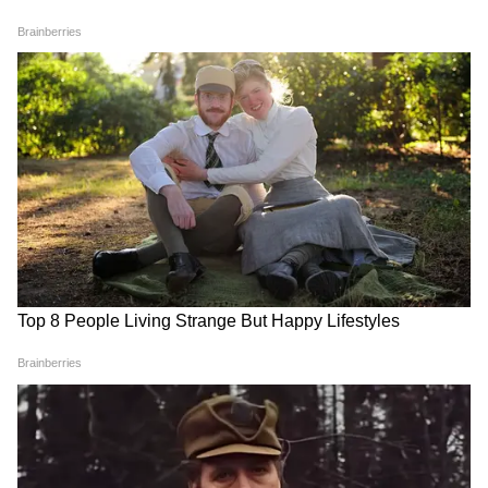
আরও পড়ুন-
এই রোগে শরীর বেলুনের মতো
ফুলে যায়, লক্ষণগুলি সনাক্ত করে জীবনযাত্রার
মান উন্নতি করুন
আরও পড়ুন-
হার্ট অ্যাটাকে আক্রান্ত বেশিরভাগের
মৃত্যু বাড়িতেই হয়, জেনে নিন এর কারণ ও এর
থেকে রক্ষা পাওয়ার উপায়
ব্যায়াম করা-
প্রতিদিন নয়, সপ্তাহে অন্তত পাঁচ দিন ওয়ার্কআউট
করার অভ্যাস করতে হবে। আপনি যত বেশি সক্রিয়
থাকবেন, ডায়াবেটিসের ঝুঁকি তত কম হবে।