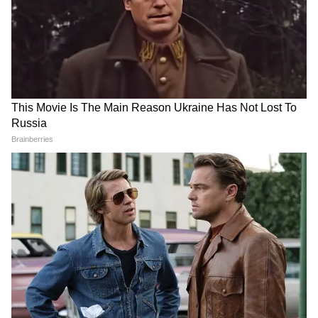
খারাপ অভ্যাস এড়িয়ে চলুন-
সিগারেট ধূমপানের আসক্তি ইনসুলিনের মাত্রাকে নষ্ট
করে। যা টাইপ-টু ডায়াবেটিসের ঝুঁকিতে থাকতে
পারে। আপনি যদি আগে থেকেই সিগারেট বা
অ্যালকোহলে আসক্ত হয়ে থাকেন, তাহলে তাদের
থেকে অনুতপ্ত হতে শুরু করুন।