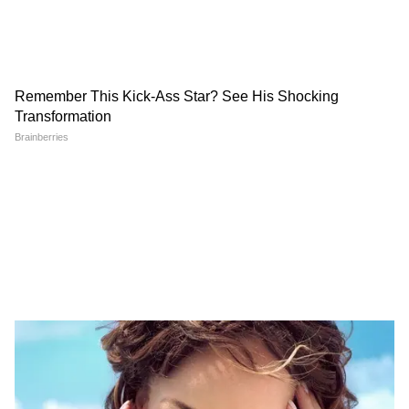
ফ্লোরাইড মুখের স্বাস্থ্যের জন্য ক্ষতিকর।
5
6
Image Credit :
Our Own
অনেকে মাউথওয়াশ ব্যবহার করেন। মুখের কোনো
সমস্যা থাকলে, ডাক্তারের পরামর্শ নিয়ে মাউথওয়াশ
ব্যবহার করুন।
6
6