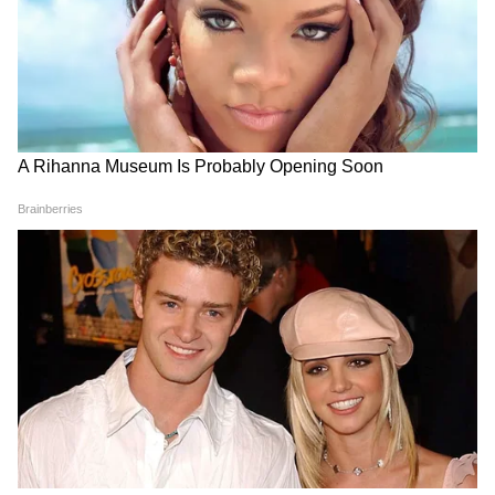
Image Credit :
Our Own
দাঁত মাজার পর মাউথওয়াশ ব্যবহারে মুখ সতেজ
থাকে ও দুর্গন্ধ দূর হয়।
LATEST VIDEOS