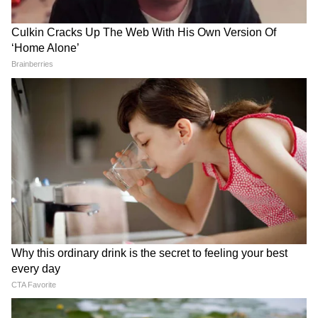
কেউ অল্প টুথপেস্ট ব্যবহার করলেও অনেকেই বেশি
টুথপেস্ট ব্যবহার করেন।
3
6