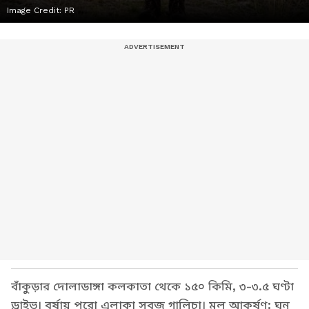
Image Credit:
PR
বাঁকুড়ার দোলাডাঙ্গা কলকাতা থেকে ১৫০ কিমি, ৩-৩.৫ ঘণ্টা
ড্রাইভ। বর্ষায় পুরো এলাকা সবুজ গালিচা। মূল আকর্ষণ: ঘন