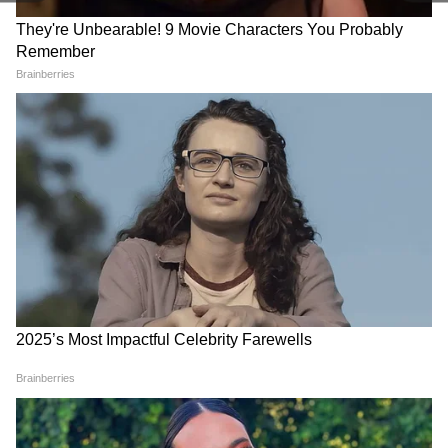
পান। কথিত আছে, বড়দিনে শিশুদের মধ্যে আনন্দ
বিতরণ করতে তিনি রাতের অন্ধকারে তার বিশেষ
পোশাক পরে উপহার দিতে যেতেন, যাতে কেউ
তাঁকে চিনতে না পারে।
সান্তা ক্লজের অস্তিত্ব এর সঙ্গে যুক্ত। স্বভাবের
RECOMMENDED STORIES
কারণেই তিনি হয়ে উঠেছিলেন শিশুদের প্রিয়পাত্র।
ফিনল্যান্ডে রোভানিমি নামে সান্তা ক্লজের একটি
সরকারি গ্রামও রয়েছে। সেন্ট নিকোলাস ফাদার
ক্রিসমাস নামেও পরিচিত।
Breast Cancer Diet: ব্রেস্ট
Egg Cholesterol: ডিমের কুসুম
ক্যানসারের ঝুঁকি কমায় এই ৫
কি কোলেস্টেরল বাড়ায়? রোজ