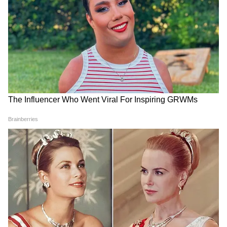
খাবার, ডায়েটে রাখতেই হবে
ক'টা ডিম খাওয়া স্বাস্থ্যকর জেনে
নিন
Health Tips: নখ দেখেই বুঝবেন
কাশি কিছুতেই থামছে না? হতে
শরীরের খবর! সাদা চাঁদ উধাও
পারে পেটের রোগের লক্ষণ! কী
মানেই বিপদ?
ভাবে হবেন সাবধান ?
LATEST VIDEOS
Annapurna Bhandar Payment |
প্রতিমাসে কত তারিখে ঢুকবে অন্নপূর্ণার ৩
হাজার টাকা?