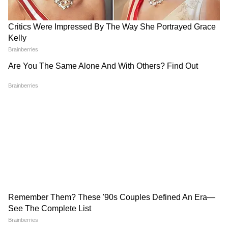
কীভাবে অন্নপূর্ণা ভাণ্ডার নিয়ে কারা ছড়াচ্ছে
বিভ্রান্তি? | Suvendu Adhikari on
Annapurna Yojana