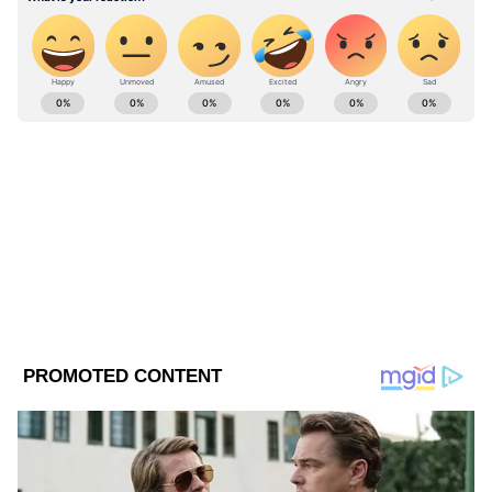
ABOUT THE AUTHOR
Web Desk - ANB
WD
Follow Us
বিশ্বাস অনুসারে, শুধুমাত্র সেন্ট নিকোলাসকে সান্তা
ক্লজ বলা হয়। সেন্ট নিকোলাস তৃতীয় শতাব্দীতে
জন্মগ্রহণ করেছিলেন, যিশু খ্রিস্টের মৃত্যুর প্রায় ২৮০