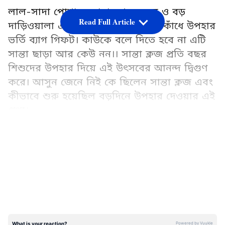
লাল-সাদা পোশাক, সাদা ধপধবে চুল ও বড়
Read Full Article
দাড়িওয়ালা একজন বয়স্ক মানুষ এবং কাঁধে উপহার
ভর্তি ব্যাগ গিফট। কাউকে বলে দিতে হবে না এটি
সান্তা ছাড়া আর কেউ নন।। সান্তা ক্লজ প্রতি বছর
শিশুদের উপহার দিয়ে এই উৎসবের আনন্দ দ্বিগুণ
করে। আসুন জেনে নিই কে ছিলেন সান্তা ক্লজ এবং
কীভাবে শুরু হয়েছিল বড়দিনে উপহার দেওয়ার এই
প্রথা।
LATEST VIDEOS
সান্তা ক্লজ কে ছিলেন?