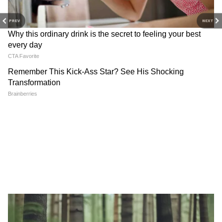
PREV
NEXT
বিছানায় শুয়েই ৫টা যোগাসন – ১০ মিনিট রুটিন
১. বিপরীত করণী মুদ্রা – ক্লান্তির ‘রিসেট বাটন’ | ২
মিনিট
কেন: পা দেওয়ালে তুলে দিলে পায়ে জমা রক্ত হার্টে
ফেরে। ব্রেনে অক্সিজেন যায়। ২ মিনিটেই ঝিমুনি
কাটে। থাইরয়েডে রক্ত যায়।
RECOMMENDED STORIES
কীভাবে: চিত হয়ে শুয়ে পা দেওয়ালের সাথে
লাগান। পা দুটো সোজা দেওয়ালে তুলে দিন। হাত
দু’পাশে। চোখ বন্ধ। নরমাল শ্বাস। হাই BP থাকলে
বালিশে মাথা উঁচু রাখুন।
থাইরয়েডে লাভ: ইনভার্সন পোজ। গলায় ব্লাড ফ্লো