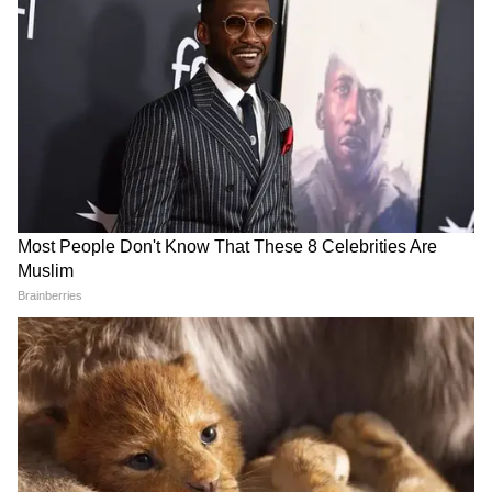
সহজ উপায়: মাথার নিচে মোটা বালিশ দিন।
৪. হলাসন – হরমোন ব্যালেন্সের লাঙল | ১ মিনিট
কেন: পা মাথার পিছনে গেলে পেটের অঙ্গ,
থাইরয়েড সব স্টিমুলেট হয়। কোষ্ঠকাঠিন্য, যা
হাইপোথাইরয়েডে কমন, সেটাও কমে।
কীভাবে: সর্বাঙ্গাসন থেকে পা দুটো ধীরে মাথার
পিছনে মেঝেতে ঠেকান। হাত মেঝেতে সোজা বা
পিঠে সাপোর্ট।
পা মেঝেতে না ঠেকলে চেয়ার বা দেওয়ালে রাখুন।