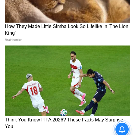
জোর করবেন না।
বারণ: ডায়রিয়া, নেক ইনজুরি, প্রেগনেন্সিতে নয়।
৫. উজ্জায়ী প্রাণায়াম – এনার্জির চার্জার | ৩ মিনিট
কেন: ‘Ocean Breath’। গলার পিছন সরু করে
শ্বাস নিলে থাইরয়েড এরিয়ায় ভাইব্রেশন হয়।
মেটাবলিজম, নার্ভাস সিস্টেম শান্ত হয়। সকালের
ক্লান্তি, অ্যাংজাইটি কাটে।
কীভাবে: পদ্মাসনে বা বসে করুন। মুখ বন্ধ। নাক
দিয়ে শ্বাস নিন, গলার পিছনটা একটু সংকুচিত
করুন। সমুদ্রের ঢেউয়ের মতো ‘হহ’ আওয়াজ হবে।
৫ সেকেন্ড শ্বাস নিন, ৫ সেকেন্ড ছাড়ুন।