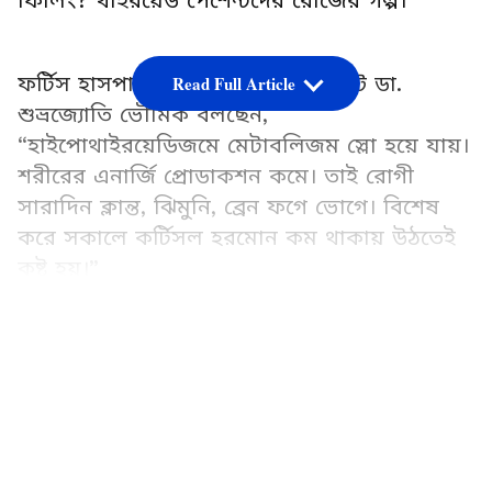
ফিলিং? থাইরয়েড পেশেন্টদের রোজের গল্প।
ফর্টিস হাসপাতালের এন্ডোক্রিনোলজিস্ট ডা.
Read Full Article
শুভ্রজ্যোতি ভৌমিক বলছেন,
“হাইপোথাইরয়েডিজমে মেটাবলিজম স্লো হয়ে যায়।
শরীরের এনার্জি প্রোডাকশন কমে। তাই রোগী
সারাদিন ক্লান্ত, ঝিমুনি, ব্রেন ফগে ভোগে। বিশেষ
করে সকালে কর্টিসল হরমোন কম থাকায় উঠতেই
কষ্ট হয়।”
LATEST VIDEOS