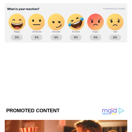
ABOUT THE AUTHOR
ANB Web Desk
AW
লাইফস্টাইলের খবর
স্বাস্থ্যের খবর
Follow Us
ওষুধ TSH কন্ট্রোল করে, কিন্তু এনার্জি ফেরায় না।
সেটা ফেরাতে পারে যোগা।
যোগা কীভাবে থাইরয়েডের ক্লান্তি কমায়?