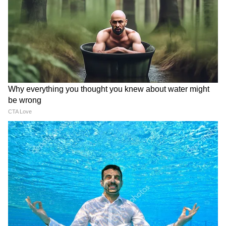
১ দিনের ট্যুর প্ল্যান ও খরচ: সকাল ৭:১২-র ট্রেন
ধরে ৯:৩০-এ টাকি। টোটো বুক করে ৪০০ টাকায়
রাজবাড়ি, জোড়া মন্দির, মিনি সুন্দরবন ঘুরুন।
দুপুরে লাঞ্চ ২০০ টাকা। বিকেল ৪টে নাগাদ ১ ঘণ্টা
নৌকাবিহার ৩০০ টাকা। ৫:৪২-এর ট্রেন ধরে ৮টায়
কলকাতা। মোট খরচ জনপ্রতি:
২৫+১৫+১০০+২০০+৭৫+২৫+১৫ = ৪৫৫ টাকা। ৫০০
টাকায় দিনের দিন ঘুরে আসা সম্ভব।
কখন যাবেন? বর্ষা বাদ দিয়ে বছরের যেকোনো
সময়। তবে সেরা সময় অক্টোবর থেকে মার্চ।
দুর্গাপুজোর দশমীতে গেলে বিসর্জন দেখতে পাবেন,
কিন্তু ভিড় মারাত্মক। শীতে পিকনিকের ভিড় থাকে।
নিরিবিলি চাইলে গরমের সপ্তাহের দিনে যান।