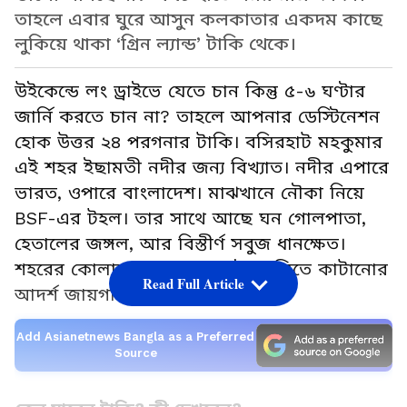
তাহলে এবার ঘুরে আসুন কলকাতার একদম কাছে
লুকিয়ে থাকা ‘গ্রিন ল্যান্ড’ টাকি থেকে।
উইকেন্ডে লং ড্রাইভে যেতে চান কিন্তু ৫-৬ ঘণ্টার
জার্নি করতে চান না? তাহলে আপনার ডেস্টিনেশন
হোক উত্তর ২৪ পরগনার টাকি। বসিরহাট মহকুমার
এই শহর ইছামতী নদীর জন্য বিখ্যাত। নদীর এপারে
ভারত, ওপারে বাংলাদেশ। মাঝখানে নৌকা নিয়ে
BSF-এর টহল। তার সাথে আছে ঘন গোলপাতা,
হেতালের জঙ্গল, আর বিস্তীর্ণ সবুজ ধানক্ষেত।
শহরের কোলাহল ছেড়ে ২৪ ঘণ্টা শান্তিতে কাটানোর
Read Full Article
আদর্শ জায়গা।
Add Asianetnews Bangla as a Preferred
Source