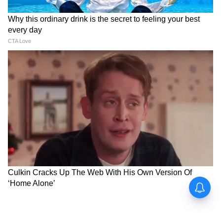
মনে রাখবেন: ১. বর্ডার এলাকা, তাই আধার কার্ড
সাথে রাখুন। BSF জিজ্ঞাসা করলে দেখাতে হবে। ২.
নদীতে নামা বা সাঁতার কাটা নিষেধ। স্রোত খুব
বেশি। ৩. ওপারে বাংলাদেশের ছবি তুলতে পারেন,
কিন্তু BSF ক্যাম্প বা জওয়ানদের ছবি তোলা
কঠোরভাবে নিষিদ্ধ। ৪. ক্যাশ নিয়ে যান। অনেক
জায়গায় UPI চলে না।