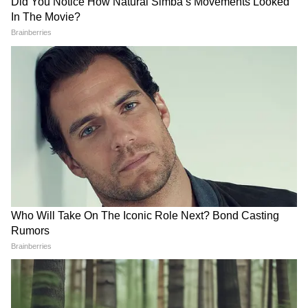
টাকা প্রতিদিন। খাবার-সহ প্যাকেজ ১৮০০ টাকা
জনপ্রতি।
৩. লাক্সারি: টাকি ইকো ট্যুরিজম কটেজ। পশ্চিমবঙ্গ
সরকারের। অনলাইন বুকিং হয়
http://wbtourism.gov.in থেকে। এসি কটেজ
৩২০০ টাকা + GST। লোকেশন সেরা।
খাবার কী খাবেন?
ইছামতীর টাটকা পার্শে, ভেটকি, গলদা চিংড়ি মাস্ট
ট্রাই। নদীর ধারের হোটেলগুলোয় ১৫০-২০০ টাকায়
ভেটকি পাতুরি, পার্শে ঝাল পাবেন। সোনার বাংলার
‘নলেন গুড়ের আইসক্রিম’ ফেমাস। রাস্তার ধারে ১০
টাকায় ডাব খান।