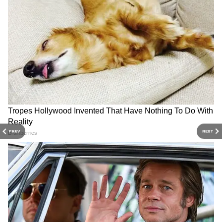
DOWNLOAD APP
RECOMMENDED STORIES
PREV
NEXT
Related Articles