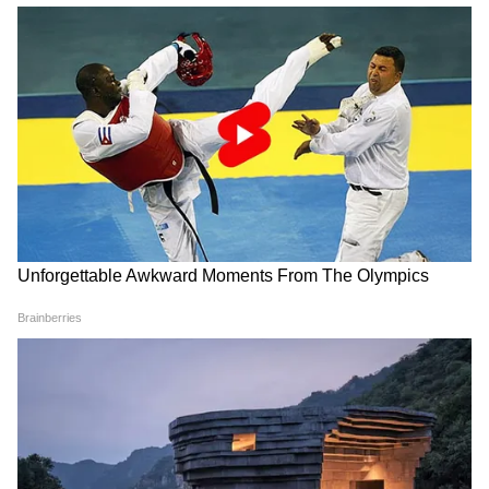
LATEST VIDEOS
অন্নপূর্ণা যোজনা নিয়ে প্রশ্ন তুলে শুভেন্দুকে
আক্রমণ কুণালের, দেখুন কী বলছেন |
Kunal on Annapurna
Annapurna Bhandar Payment |
প্রতিমাসে কত তারিখে ঢুকবে অন্নপূর্ণার ৩
হাজার টাকা?