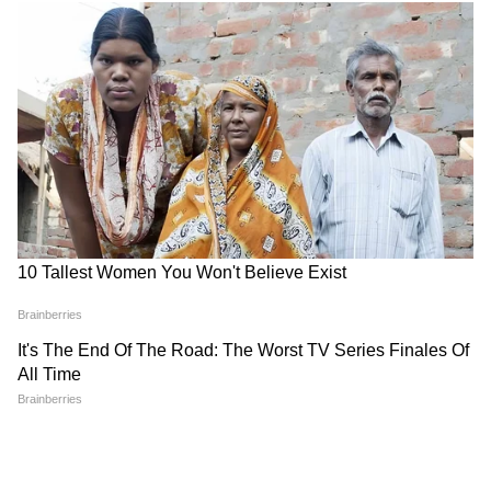
১টা ডালের জায়গায় ৩টে ফুল। বর্ষার পর আর
শীতের আগে ছাঁটাই বেস্ট।
*৪. Epsom Salt স্প্রে – ম্যাগনেসিয়ামের ডোজ*
১ লিটার জলে ১ চামচ Epsom Salt বা
ম্যাগনেসিয়াম সালফেট গুলে সপ্তাহে ১ বার পাতায়
স্প্রে করুন। পাতা গাঢ় সবুজ হবে, কুঁড়ি ঝরা বন্ধ
হবে। নার্সারিতে ৩০ টাকা প্যাকেট।
*৫. জল দেওয়ার টাইম বদলান*
সকাল ৭টা বা বিকেল ৫টার পর জল দিন। দুপুরে