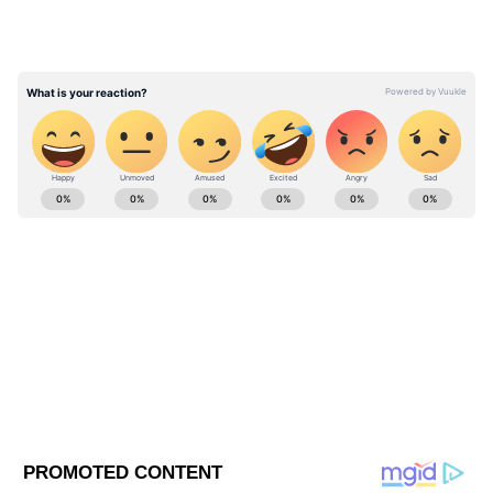
Lifestyle Tips & Articles in Bangla (লাইফস্টাইল
নিউজ): Read Lifestyle Tips articles & Watch
Videos Online - Asianet Bangla News
ABOUT THE AUTHOR
Parna Sengupta
PS
এশিয়ানেট নিউজ বাংলায় ২০২১ সালের এপ্রিল থেকে কর্মরত।
কেরিয়ার শুরু ২০০৬ সালে। একাধিক সংবাদ মাধ্যমে কাজ করার
অভিজ্ঞতা। কেরিয়ার শুরু হয়েছিল সংবাদ পাঠিকা হিসেবে।
রাজনীতি, জাতীয় ও আন্তর্জাতিক সংবাদ থেকে রাজ্যের খবর
লাইফস্টাইলের খবর
লিখতে আগ্রহী। এর পাশাপাশি লাইফস্টাইল ও অফবিট নিউজ
লিখতে পছন্দ করেন। পছন্দের বিষয়-- রাজনীতি, লাইফস্টাইল,