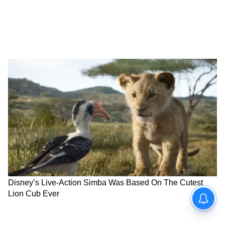
রোদের সময় জল দিলে শিকড় পুড়ে যায়। আর
টবের নিচে ফুটো আছে কিনা চেক করুন। জল
জমলে ফুল আসবে না, গাছও মরবে।
*বোনাস টিপ: গাছকে 'স্ট্রেস' দিন*
শুনতে অদ্ভুত লাগলেও সত্যি। গাছ যখন বোঝে তার
জীবন সংকটে, তখন বংশবৃদ্ধির জন্য ফুল দেয়।
১০-১২ দিন জল একটু কম দিন। পাতা নুইয়ে পড়লে
তবে জল। এই 'ড্রাই স্ট্রেস'-এর পর জল দিলেই গাছ
কুঁড়িতে ভরে যাবে।
*শেষ কথা:*