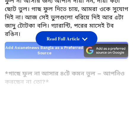
ফুল না আসার জন্য আপনি দায়ী নন, দায়ী কটা
ছোট ভুল। গাছ ফুল দিতে চায়, আমরা ওকে সুযোগ
দিই না। আজ সেই ভুলগুলো ধরিয়ে দিই আর ৫টা
জাদু টোটকা বলি। গ্যারান্টি, পরের মাসেই টব
রঙিন।
Read Full Article
Add Asianetnews Bangla as a Preferred
Source
*গাছে ফুল না আসার ৪টে কমন ভুল – আপনিও
করছেন না তো?*
*১. বেশি ভালোবাসা = বেশি জল*
LATEST VIDEOS