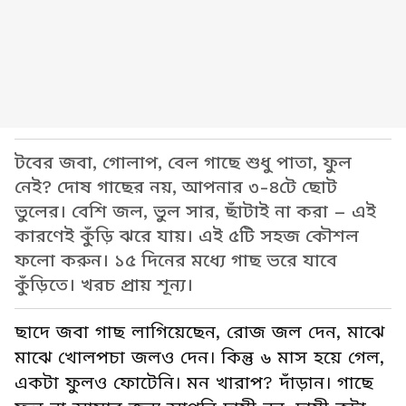
টবের জবা, গোলাপ, বেল গাছে শুধু পাতা, ফুল
নেই? দোষ গাছের নয়, আপনার ৩-৪টে ছোট
ভুলের। বেশি জল, ভুল সার, ছাঁটাই না করা – এই
কারণেই কুঁড়ি ঝরে যায়। এই ৫টি সহজ কৌশল
ফলো করুন। ১৫ দিনের মধ্যে গাছ ভরে যাবে
কুঁড়িতে। খরচ প্রায় শূন্য।
ছাদে জবা গাছ লাগিয়েছেন, রোজ জল দেন, মাঝে
মাঝে খোলপচা জলও দেন। কিন্তু ৬ মাস হয়ে গেল,
একটা ফুলও ফোটেনি। মন খারাপ? দাঁড়ান। গাছে