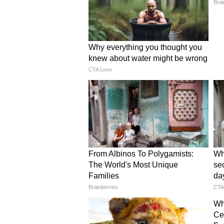
আধিকারিকরা জানিয়েছেন, এই সমস্ত প্র
ইনসেক্টিসাইড বোর্ড (CIBRC) থেকে
বিক্রি করা হচ্ছিল, যা পুরোপুরি আইনব
ল্যাব টেস্টে উঠে এল চাঞ্চল্য
সাধারণত এই সব ধূপের প্যাকেটের উ
সিট্রোনেলার মতো প্রাকৃতিক উপাদান দ
ভয়ের। এই বেআইনি ধূপগুলিতে 'ডাইমেফ্ল
(Meperfluthrin) এর মতো অত্যন্ত ব
কোনো সরকারি অনুমোদন নেই এবং এর মাত
ক্ষতিকর।
ডাক্তাররা কী বলছেন? সমীক্ষা
হোম ইনসেক্ট কন্ট্রোল অ্যাসোসিয়েশন
সমীক্ষায় ডাক্তাররা কিছু চাঞ্চল্যকর