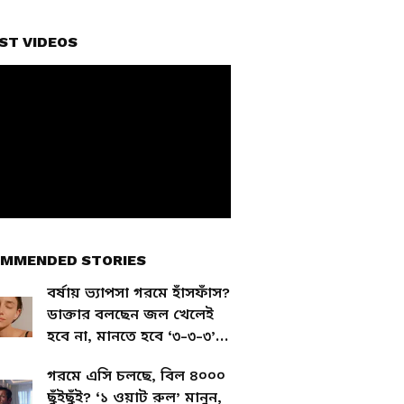
ST VIDEOS
MMENDED STORIES
বর্ষায় ভ্যাপসা গরমে হাঁসফাঁস?
ডাক্তার বলছেন জল খেলেই
হবে না, মানতে হবে ‘৩-৩-৩’
রুল
গরমে এসি চলছে, বিল ৪০০০
ছুঁইছুঁই? ‘১ ওয়াট রুল’ মানুন,