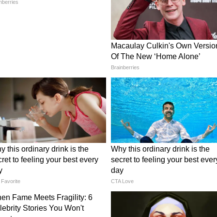
োডাক্ট কেন্দ্রীয় সরকারের অধীনস্থ সেন্ট্রাল
 কোনো রকম অনুমোদন বা রেজিস্ট্রেশন নম্বর ছাড়াই
িরুদ্ধ।
কর তথ্য! কী আছে ওই ধোঁয়ায়?
পর লেখা থাকে যে সেগুলি নিম, তুলসী বা
িয়ে তৈরি। কিন্তু ল্যাব টেস্টের রিপোর্ট রীতিমতো
ুথ্রিন' (Dimefluthrin) এবং 'মেপারফ্লুথ্রিন'
িপজ্জনক কীটনাশক ব্যবহার করা হচ্ছে, যার জন্য
্রাতিরিক্ত ব্যবহার স্বাস্থ্যের জন্য মারাত্মক
য় উঠে এল ভয়ংকর রিপোর্ট
 (HICA)-এর তত্ত্বাবধানে হওয়া একটি জনস্বাস্থ্য
 তথ্য সামনে এনেছেন: