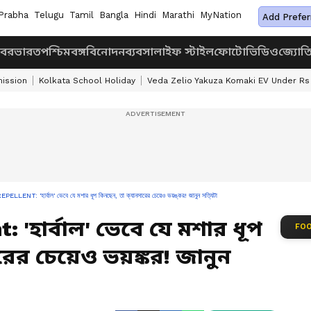
Prabha
Telugu
Tamil
Bangla
Hindi
Marathi
MyNation
Add Prefer
খবর
ভারত
পশ্চিমবঙ্গ
বিনোদন
ব্যবসা
লাইফ স্টাইল
ফোটো
ভিডিও
জ্যোত
ission
Kolkata School Holiday
Veda Zelio Yakuza Komaki EV Under Rs
NT: 'হার্বাল' ভেবে যে মশার ধূপ কিনছেন, তা ক্যানসারের চেয়েও ভয়ঙ্কর! জানুন সত্যিটা
 'হার্বাল' ভেবে যে মশার ধূপ
FOO
রের চেয়েও ভয়ঙ্কর! জানুন