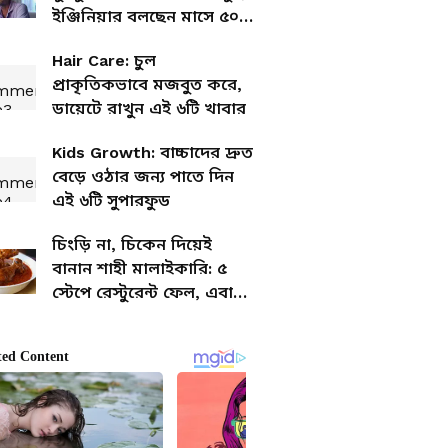
ইঞ্জিনিয়ার বলছেন মাসে ৫০০
টাকা বাঁচবেই
Hair Care: চুল
প্রাকৃতিকভাবে মজবুত করে,
ডায়েটে রাখুন এই ৬টি খাবার
Kids Growth: বাচ্চাদের দ্রুত
বেড়ে ওঠার জন্য পাতে দিন
এই ৬টি সুপারফুড
চিংড়ি না, চিকেন দিয়েই
বানান শাহী মালাইকারি: ৫
স্টেপে রেস্টুরেন্ট ফেল, এবার
রবিবারের মেনু হয়ে যাক সেট