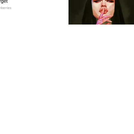
 রাসায়নিক দেওয়া এই মশার ধূপের ধোঁয়া নিয়মিত
াসকষ্টজনিত সমস্যা (Major Respiratory Hazards)
পজ্জনক ধোঁয়ার কারণে ছোটদের মধ্যে ঘন ঘন গলা
র্জির মতো সমস্যা দেখা দিচ্ছে।
ধূপের ধোঁয়া শিশু, বয়স্ক এবং হাঁপানির (Asthma)
ন্ডগুলি নিষিদ্ধ হলেও, বাজারে এখনও 'হান্টিং টাইগার'
(Subhanithra)-র মতো নতুন নামে একই ধরনের
বিক্রি হচ্ছে। বিশেষজ্ঞরা সতর্ক করছেন যে, দীর্ঘদিন
ের রোগ হওয়ার ঝুঁকি অনেকটাই বেড়ে যায়।
সতর্ক থাকবেন?
া তাড়ানোর কোনো প্রোডাক্ট কেনার আগে অবশ্যই
FOLLOW U