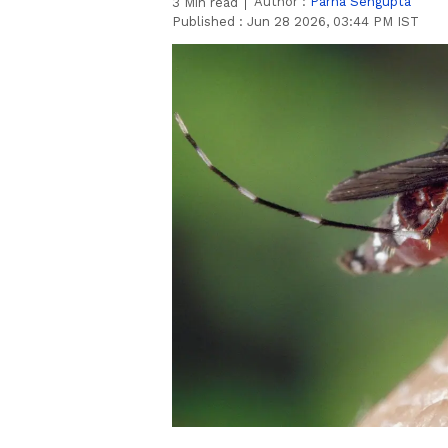
Author :
Parna Sengupta
3
Min read
Published :
Jun 28 2026, 03:44 PM IST