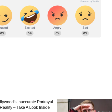
gree in
ু ভাল,
সপ্তাহের এই দুদিন ভুল করেও
 ১০টি
জ্বালাবেন না ধূপকাঠি, এক মাসের
মধ্যে হয়ে যাবে চরম আর্থিক ক্ষতি
েনে বিক্রি হওয়া 'স্লিপওয়েল' (Sleepwell) এবং
কাঠি রাজ্যজুড়ে নিষিদ্ধ করেছে।
் আচমকা হানা দিয়ে প্রায় ৬৯ লক্ষ টাকার
াজেয়াপ্ত করেছেন, যেগুলোর কোনো সরকারি অনুমোদন
যের বিভিন্ন জেলা প্রশাসন কড়া নজরদারি চালাচ্ছে।
ইট নাইট' (Sweet Night), 'ডাইনোসর' (Dinosaur) এবং
ller) নামে বিক্রি হওয়া ধূপকাঠির বিক্রি ও সরবরাহ
বিক্রেতাদের নির্দেশ দেওয়া হয়েছে।