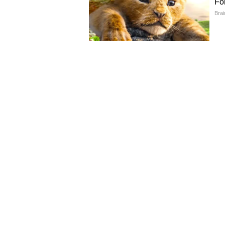
৭০% ডাক্তারের মতে:
অনুমোদনহীন
নাকে গেলে মানুষের মারাত্মক শ্ব
হতে পারে।
৯০% ডাক্তারের পর্যবেক্ষণ:
এই বি
জ্বালা, মারাত্মক কাশি এবং অ্যালা
বিশেষ দ্রষ্টব্য:
এই রাসায়নিক মেশানো 
রোগীদের জন্য প্রাণঘাতী হতে পারে।
বর্তমানে 'স্লিপওয়েল'-এর মতো ব্র্যা
(Hunting Tiger) বা 'শুভনিদ্রা' 
বিপজ্জনক রাসায়নিকযুক্ত ধূপ গোপনে 
ধরে এই ধোঁয়া শরীরে গেলে ফুসফুস
ক্রেতারা কী করবেন? কীভাবে 
আপনার স্বাস্থ্য আপনারই হাতে। মশ