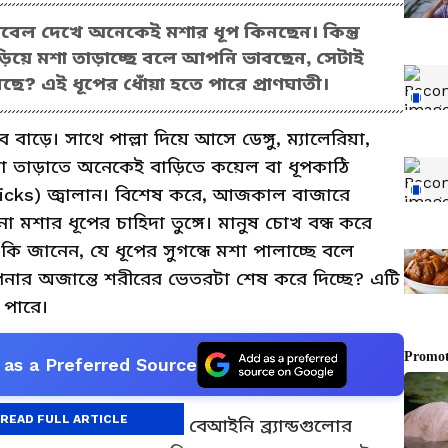
লেবেল দেখে অনেকেই মশার ধূপ কিনছেন। কিন্তু
ড়িয়ে মশা তাড়াচ্ছে বলে আপনি ভাবছেন, সেটাই
করছে? এই ধূপের ধোঁয়া হতে পারে প্রাণঘাতী।
বাড়ে। সাথে পাল্লা দিয়ে আসে ডেঙ্গু, ম্যালেরিয়া,
া তাড়াতে অনেকেই বাড়িতে কয়েল বা ধূপকাঠি
ticks) জ্বালান। বিশেষ করে, আজকাল বাজারে
ানো মশার ধূপের চাহিদা তুঙ্গে। মানুষ চোখ বন্ধ করে
ি জানেন, যে ধূপের সুগন্ধে মশা পালাচ্ছে বলে
আপনার অজান্তে শরীরের ভেতরটা শেষ করে দিচ্ছে? এটি
 পারে।
as a Preferred Source
READ FULL ARTICLE
নি খেলা এই সব নকল ও বেআইনি ব্র্যান্ডগুলোর