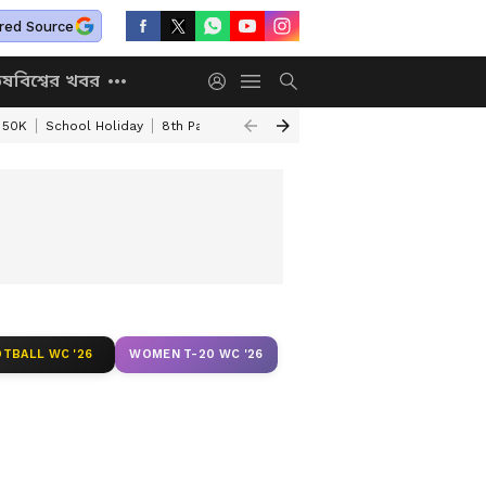
red Source
িষ
বিশ্বের খবর
 50K
School Holiday
8th Pay Commission
DA Hike Update
Kolkata
TBALL WC '26
WOMEN T-20 WC '26