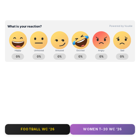
২-৩টি তাজা অ্যালোভেরার পাতা থেকে বের করা
জেল
২ বড় চামচ নিম পাউডার
১টি ভিটামিন ই ক্যাপসুল
Lifestyle Tips & Articles in Bangla (লাইফস্টাইল
নিউজ): Read Lifestyle Tips articles & Watch
বাড়িতে সাবান বানানোর সহজ উপায়
Videos Online - Asianet Bangla News
ABOUT THE AUTHOR
Sayanita Chakraborty
SC
কলকাতা বিশ্ববিদ্যালয় থেকে সাংবাদিকতায় স্নাতক হওয়ার পর
রবীন্দ্রভারতী থেকে স্নাতকোত্তর ডিগ্রি অর্জন। ২০১২ সালে
সাংবাদিকতায় হাতেখড়ি। প্রিন্ট মিডিয়া দিয়ে কর্মজীবন শুরু।
এরপর নিউজ পোর্টালে পা রাখা। ২০২১ সালের অক্টোবর মাসে
লাইফস্টাইলের খবর
এশিয়ানেট নিউজ বাংলায় সিনিয়র সাব এডিটর হিসেবে যোগ
FOOTBALL WC '26
WOMEN T-20 WC '26
দেন। তিনি বিনোদন ও লাইফস্টাইল বিভাগের সাংবাদিক।