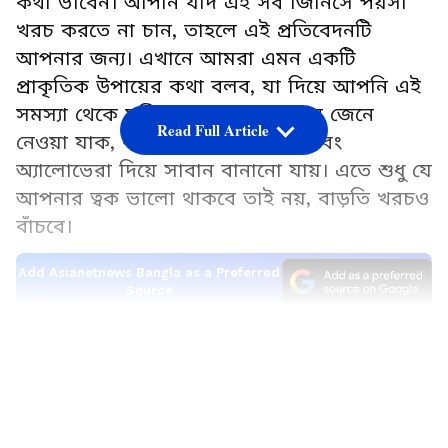
কথা ভাবেন। আপনি যদি এই সব জিনিসে পয়সা
খরচ করতে না চান, তাহলে এই প্রতিবেদনটি
আপনার জন্য। এখানে আমরা এমন একটি
প্রাকৃতিক উপায়ের কথা বলব, যা দিয়ে আপনি এই
সমস্যা থেকে মুক্তি পেতে পারেন। চলুন জেনে
Read Full Article
নেওয়া যাক, কীভাবে বাড়িতেই নিম এবং
অ্যালোভেরা দিয়ে সাবান বানানো যায়। এতে শুধু যে
আপনার ত্বক ভালো থাকবে তাই নয়, বাড়তি খরচও
বাঁচবে।
Add Asianetnews Bangla as a Preferred
Source
LATEST VIDEOS
সাবান বানাতে যা যা লাগবে
৫০০ গ্রাম গ্লিসারিন সোপ বেস