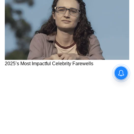
বৃষ্টির শব্দ, শালপাতার গন্ধ, হাতির পায়ের ছাপ –
শহরের স্ট্রেস ধুয়ে যাবে। ফিরে এসে বলবেন, ‘বেঁচে
আছি’।
কারণ বর্ষার জঙ্গল শুধু দেখার নয়, ফিল করার
জায়গা।