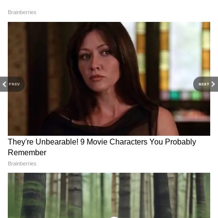
২. কী কী দেখবেন? মিস করবেন না:
জিপ সাফারি: কোদালবস্তি রেঞ্জ থেকে সকাল ৬টা
ও বিকেল ৩টে। ২ ঘণ্টা। মেন্দাবাড়ি ওয়াচ টাওয়ার,
কদমতলা ওয়াচ টাওয়ার কভার করে। কপাল
ভালো থাকলে রাইনো, লেপার্ড। হাতি ৯০% শিওর।
PREV
NEXT
ভাড়া ₹2500-₹3000 প্রতি জিপ, ৬ জন।
Liver Health: লিভার সুস্থ
বিট নুন নাকি সাধারণ লবণ,
রাখতে এই ৭টি কাজ আপনাকে
কোনটা শরীরের জন্য ভালো?
করতেই হবে
ডায়েটিশিয়ান কী বলছেন জানুন
নল রাজার গড়: ৫০০ বছরের পুরনো কুচ রাজার
দুর্গের ধ্বংসাবশেষ। জঙ্গলের মাঝে ভাঙা ইট, সুড়ঙ্গ।
গাইড বলে, এখানেই নাকি গুপ্তধন লুকানো। গা
শিরশির করবেই।
তোর্সা রিভারবেড: সাফারি শেষে তোর্সার চরে