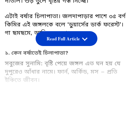
দাঁতাল। শুঁড় তুলে বৃষ্টির গন্ধ নিচ্ছে।
এটাই বর্ষার চিলাপাতা। জলদাপাড়ার পাশে ৩৫ বর্গ
কিমির এই জঙ্গলকে বলে ‘ডুয়ার্সের ডার্ক ফরেস্ট’।
গা ছমছমে, আদিম, ভেজা।
Read Full Article
১. কেন বর্ষাতেই চিলাপাতা?
সবুজের সুনামি: বৃষ্টি পেয়ে জঙ্গল এত ঘন হয় যে
দুপুরেও আঁধার নামে। ফার্ন, অর্কিড, মস – প্রতি
ইঞ্চিতে জীবন।
LATEST VIDEOS