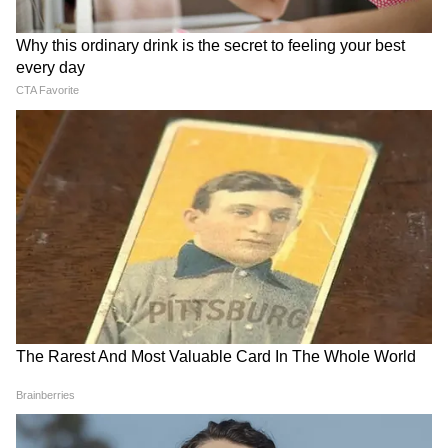
৩. সাফারি বুকিং: বর্ষায় স্পট বুকিং হয়। তবু
http://wbfdc.net থেকে আগেই কেটে রাখুন।
৪. ওষুধ: বমি, জ্বর, অ্যালার্জির ওষুধ, ওডোমস
রাখুন।
৫. গাইড শুনুন: হাতি দেখলে চিৎকার নয়। সাইলেন্ট
রাখুন ফোন। জঙ্গলের নিয়ম মানুন।
শেষ কথা:
দার্জিলিং-গ্যাংটক তো অনেক হল। এবার বর্ষায় ২
দিনের ছুটিতে হারিয়ে যান চিলাপাতায়।