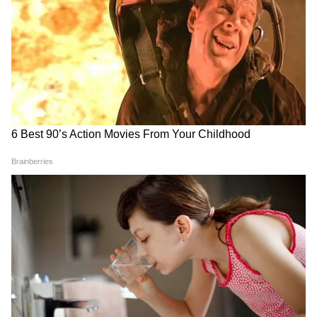
৪. খরচ কত? ২ রাত ৩ দিনের বাজেট:
ট্রেন স্লিপার ₹700 আপ-ডাউন, গাড়ি শেয়ার ₹600,
হোটেল ₹3000, সাফারি ₹500 পার হেড, খাওয়া
₹1200। মোট: ₹6000 পার হেড। গ্রুপে গেলে
₹4500-এ হয়ে যাবে।
৫. বর্ষায় জঙ্গলের ৫টা টিপস:
১. জোঁক সাবধান: সাফারিতে নামলে সল্ট, স্নিকার্স,
ফুল প্যান্ট মাস্ট।
২. ক্যামেরা বাঁচান: রেইন কভার, সিলিকা জেল
নিন। হিউমিডিটি মারাত্মক।