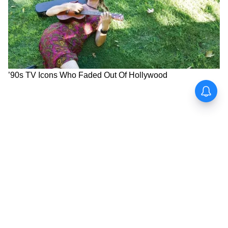
৩. পান্তা ভাতের সাথে: গরমের সেরা কম্বো। পান্তা
ভাত + কাঁচা পেঁয়াজ + কাঁচা লঙ্কা। পেট ঠান্ডা, ঘুম
ভালো।
কাদের কাঁচা পেঁয়াজ খাওয়া বারণ? ৪ ধরনের
মানুষ সাবধান:
১. অ্যাসিডিটি/আলসার রোগী: কাঁচা পেঁয়াজ
অ্যাসিড বাড়ায়। সমস্যা বাড়বে। ভেজে বা সেদ্ধ করে
খান।
২. IBS, গ্যাস্ট্রিকের রোগী: পেঁয়াজে FODMAP