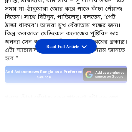
ক্লান্তি, মাথাব্যথা, বমি ভাব – লু লাগার লক্ষণ। এই
সময় মা-ঠাকুমারা জোর করে পাতে কাঁচা পেঁয়াজ
দিতেন। সাথে বিটনুন, পাতিলেবু। বলতেন, ‘পেট
ঠান্ডা থাকবে’। আমরা মুখ বেঁকাতাম গন্ধের জন্য।
কিন্তু কলকাতা মেডিকেল কলেজের পুষ্টিবিদ ডাঃ
অনন্যা সেন বলছেন, “কাঁচা পেঁয়াজ গরমের ব্রহ্মাস্ত্র।
Read Full Article
এটা ন্যাচারাল কুল্যান্ট। শুধু খাওয়ার নিয়ম জানতে
হবে।”
Add Asianetnews Bangla as a Preferred
Source
গরমে কাঁচা পেঁয়াজ কেন খাবেন? ৫টা বড় গুণ
LATEST VIDEOS
১. শরীরের AC চালু করে – হিট স্ট্রোক আটকায়