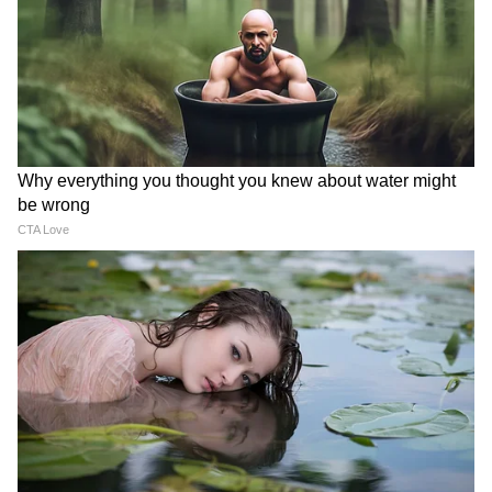
খালি পেটে কাঁচা পেঁয়াজ খেলে অ্যাসিডিটি, বুক
জ্বালা, বমি হতে পারে। কারণ সালফার গ্যাস তৈরি
করে।
৩. রাতে এড়িয়ে চলুন
রাতে পেঁয়াজ খেলে গলা-বুক জ্বালা, ঘুমের সমস্যা,
মুখে গন্ধ হয়। আয়ুর্বেদ মতে, রাতে কফ বাড়ায়। তাই
সন্ধ্যা ৭টার পর কাঁচা পেঁয়াজ নয়। রান্নায় দিতে
পারেন।
কতটা খাবেন? দিনে কটা পেঁয়াজ?