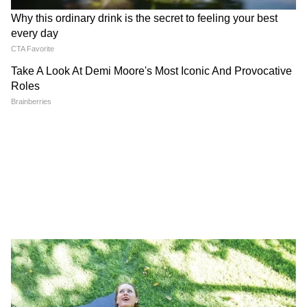
ডাঃ সেন বলছেন, “দিনে ১টা মাঝারি সাইজ বা
৫০-৬০ গ্রাম কাঁচা পেঁয়াজ যথেষ্ট। ২-৩ টুকরো। এর
বেশি খেলে পেটে গ্যাস, ডায়রিয়া, মুখে গন্ধ, IBS-
এর সমস্যা বাড়বে।”
সেরা উপায় কী? শুধু নুন দিয়ে নয়
১. পেঁয়াজ-পুদিনা-লেবুর স্যালাড: পেঁয়াজ কুচি +
পুদিনা পাতা + লেবুর রস + বিটনুন + কাঁচা লঙ্কা।
হজম + ঠান্ডা দুটোই হবে।
২. টক দই দিয়ে রায়তা: পেঁয়াজ কুচি টক দইয়ে
মিশিয়ে জিরে গুঁড়ো দিন। প্রোবায়োটিক + কুলিং
ইফেক্ট।