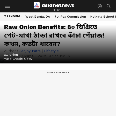
বাংলা
TRENDING :
West Bengal DA
7th Pay Commission
Kolkata School 
Raw Onion Benefits: ৪০ ডিগ্রিতে
পেট-মাথা ঠান্ডা রাখবে কাঁচা পেঁয়াজ!
কখন, কতটা খাবেন?
Author :
Sanjoy Patra
|
Lifestyle
raw onion
Published :
May 08 2026, 07:56 PM IST
Image Credit:
Getty