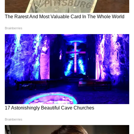
Image Credit :
Getty
হার্টকে সুরক্ষিত রাখে
শরীরের খারাপ কোলেস্টেরল কমাতে মাছের ডিমের
ওমেগা-৩ দারুণ ভূমিকা পালন করে। কোলেস্টেরল
কমলে হার্টের স্বাস্থ্যও ভাল থাকে। যাদের হার্টের
সমস্যা আছে, তারা খাদ্যতালিকায় মাছের ডিম
রাখলে উপকার পাবেন।
5
6