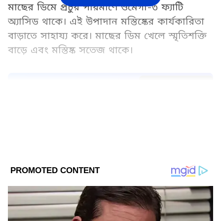
মাছের ডিমে প্রচুর পরিমাণে ওমেগা-৩ ফ্যাটি
অ্যাসিড থাকে। এই উপাদান মস্তিষ্কের কার্যকারিতা
বাড়াতে সাহায্য করে। মাছের ডিম খেলে স্মৃতিশক্তি
বাড়ে এবং মস্তিষ্ক সতেজ থাকে।
Add Asianetnews Bangla as a Preferred
Source
2
6
Image Credit :
Getty
চোখের স্বাস্থ্য ভাল রাখে