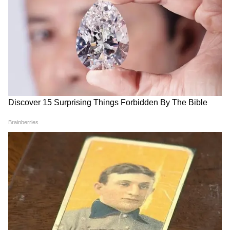
3
6
Image Credit :
Getty
রক্তচাপ নিয়ন্ত্রণে রাখে
মাছের ডিমে ওমেগা-৩ ফ্যাটি অ্যাসিড ও পটাশিয়াম
ভরপুর থাকে। এই দুটি উপাদান উচ্চ রক্তচাপ
নিয়ন্ত্রণে সাহায্য করে। এছাড়া, এটি রক্ত জমাট
বাঁধা আটকাতে এবং শরীরের অ্যালার্জি কমাতেও
বেশ কার্যকর।
4
6