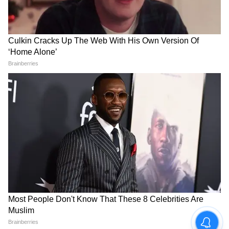
Image Credit :
Getty
দাঁত ও হাড় মজবুত করে
দাঁত ও হাড়ের স্বাস্থ্যের জন্য ম্যাগনেশিয়াম, ভিটামিন
ডি, ক্যালশিয়াম ও ফসফরাসের মতো উপাদান
জরুরি। এই সবকটিই মাছের ডিমে পাওয়া যায়।
তাই এটি হাড়ের শক্তি বাড়াতে এবং দাঁতের স্বাস্থ্য
ভাল রাখতে সাহায্য করে।
LATEST VIDEOS