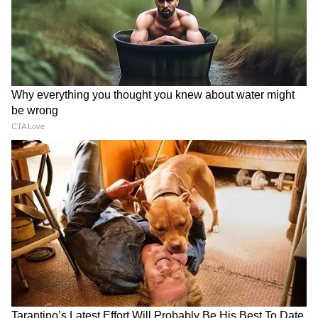
LATEST VIDEOS
Dilip Ghosh: 'কেউ তৃণমূলীদের দলে নিলে
সে সাসপেন্ড হবে', বিজেপি নেতাদের কড়া
বার্তা দিলীপের
Suvendu Adhikari: ভবানীপুরের গুরুদ্বারে
গিয়ে বড় কথা মুখ্যমন্ত্রী শুভেন্দুর, হৃদয়
ছুঁলেন শিখদের