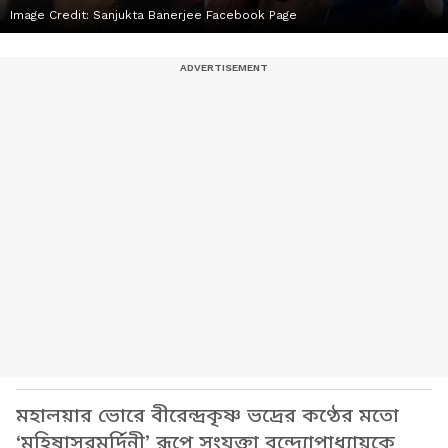
Image Credit:
Sanjukta Banerjee Facebook Page
মহালয়ার ভোরে বীরেন্দ্রকৃষ্ণ ভদ্রের কণ্ঠের মতো
‘মহিষাসুরমর্দিনী’ রূপে সংযুক্তা বন্দ্যোপাধ্যায়কে