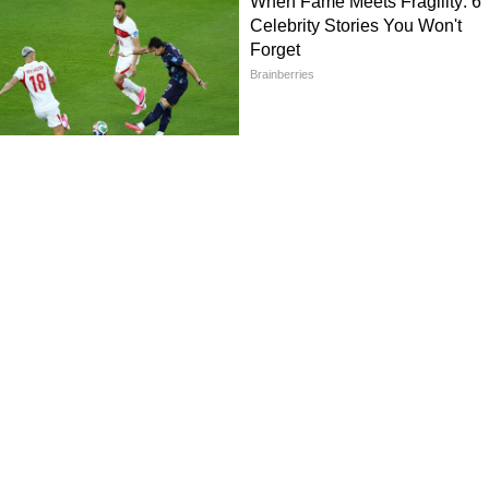
ফিরেই এসি ছাড়বেন না। প্রথমে পাখার হাওয়ায় বসুন।
 থেকে ঠান্ডা হতে দিন।
ৃষ্ণা মেটাতে ফ্রিজের বরফ জল খাবেন না। মাটির
 ভিতর থেকে শরীরকে ঠান্ডা করে।
ে ইচ্ছে করলে প্রথমে কুসুম গরম জল দিয়ে গা মুছে
ন করুন। একবারে ঠান্ডা জল গায়ে ঢালবেন না।
 বাইরে 40°C আর ঘরে 18°C রাখলে 22 ডিগ্রির ধাক্কা
তাপমাত্রার পার্থক্য যেন 5-6°C এর বেশি না হয়।
াওয়া সরাসরি মুখ, ঘাড় বা কপালে লাগাবেন না।
ফিরে 3 মিনিট বসুন, 3 গ্লাস নরমাল জল খান, আর
। এই ছোট সাবধানতাই আপনাকে হার্ট অ্যাটাক, স্ট্রোক
FOLLOW U