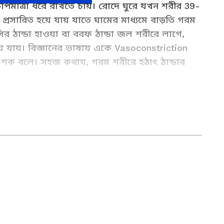
মাত্রা ধরে রাখতে চায়। রোদে ঘুরে যখন শরীর 39-
প্রসারিত হয়ে যায় যাতে ঘামের মাধ্যমে বাড়তি গরম
র ঠান্ডা হাওয়া বা বরফ ঠান্ডা জল শরীরে লাগে,
 যায়। বিজ্ঞানের ভাষায় একে Vasoconstriction
ল শক বলে। সহজ কথায়, গরম শরীরে হঠাৎ ঠান্ডার
ngla (লাইফস্টাইল নিউজ): Read Lifestyle Tips
e - Asianet Bangla News
ের বেশি সময় ধরে সাংবাদিকতা (Journalism) পেশায় যুক্ত রয়েছেন।
য়ায় কাজ করার অভিজ্ঞতা রয়েছে তাঁর ঝুলিতে। আজতক (Aajtak),
, ইটিভি ভারত, বাংলা টাইম-সহ বিভিন্ন সংবাদমাধ্যমে সুনামের
সংবাদ লেখাতে তিনি সাবলীল। তবে, জাতীয় ও রাজ্য রাজনীতি,