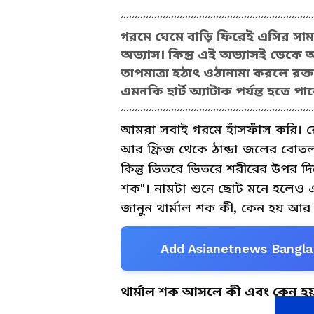
গরমে ঘেমে বাড়ি ফিরেই এসির সাম
অভ্যাস। কিন্তু এই অভ্যাসই ডেকে 
তাপমাত্রা হঠাৎ ওঠানামা করলে রক্
এমনকি হার্ট অ্যাটাক পর্যন্ত হতে পা
আমরা সবাই গরমে হাঁসফাঁস করি। র
আর ফ্রিজ থেকে ঠান্ডা জলের বোতল 
কিন্তু ভিতরে ভিতরে শরীরের উপর দ
শক"। নামটা শুনে ছোট মনে হলেও এ
জানুন থার্মাল শক কী, কেন হয় আর 
Add Asianetnews Bangla 
থার্মাল শক আসলে কী এবং কেন হ