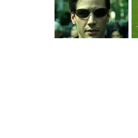
১. ৫-১০ মিনিট রেস্ট মাস্ট: বাড়ি 
শরীরের ঘাম শুকতে দিন। শরীর নিজে
২. বরফ জল নয়, নরমাল জল: গলার ত
কলসির জল বা নরমাল জল খান। এটা
৩. কুসুম গরম জলে স্নান: স্নান করত
নিন। ১০ মিনিট পর ঠান্ডা জলে স্না
৪. এসির তাপমাত্রা 24-26°C রাখুন:
লাগবে। ঘরের তাপমাত্রা আর বাইরের 
৫. মুখে সরাসরি হাওয়া নয়: এসির হ
এসির হাওয়া ঘুরিয়ে দিন।
শেষ কথা
মনে রাখবেন, "3-3-3" নিয়ম। বাড়ি 
এসির তাপমাত্রা 3 ডিগ্রি করে কমান