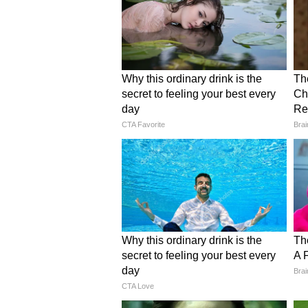
থার্মাল শক সবার জন্যই ক্ষতিকর, 
১. হাই BP ও হার্টের রোগী: এদের র
করতে পারে না।
২. বাচ্চা ও বয়স্ক মানুষ: এদের শরীর
অসুস্থ হয়ে পড়ে।
৩. অ্যাজমা ও মাইগ্রেনের রোগী: ঠান
ব্যথা চরমে ওঠে।
৪. ডায়াবেটিসের রোগী: এদের নার্ভ দ
দেরিতে।
গরম থেকে ফিরে বাঁচার ৫টি নিয়ম
আরাম করতে গিয়ে অসুস্থ হবেন না।
এড়ানো সম্ভব।