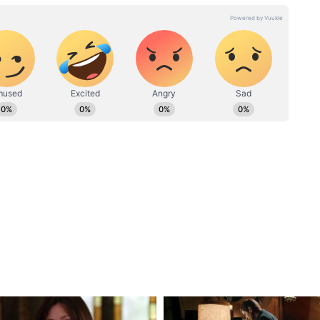
রতিরক্ষা সংক্রান্ত খবরের প্রতি তাঁর বিশেষ আগ্রহ রয়েছে।
েবে এড়িয়ে যান। কিন্তু এর পরিণতি অনেক ভয়ংকর হতে
নালী সংকুচিত হলে ব্লাড প্রেশার লাফিয়ে বেড়ে যায়।
তাদের হার্ট অ্যাটাক বা ব্রেন স্ট্রোকের ঝুঁকি
ৎ রক্ত চলাচল কমে গেলে মাথা ঘোরা, বমি, চোখে অন্ধকার
োর মতো ঘটনা ঘটে।
র পেশিতে হঠাৎ টান ধরে, "ক্র্যাম্প" হয়। অনেক সময়
।
াত্রার ধাক্কায় শরীরের রোগ প্রতিরোধ ক্ষমতা কমে
জ্বর লেগেই থাকে।
: