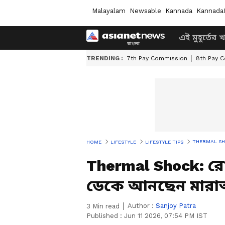
Malayalam
Newsable
Kannada
Kannada
এই মুহূর্তের 
TRENDING :
7th Pay Commission
8th Pay 
THERMAL SHOCK: 
HOME
LIFESTYLE
LIFESTYLE TIPS
Thermal Shock: র
ডেকে আনছেন মারাত্
Author :
Sanjoy Patra
3
Min read
Published :
Jun 11 2026, 07:54 PM IST