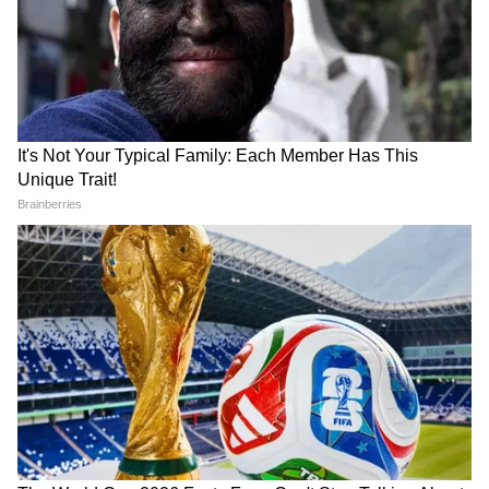
ডিজাইন!
উপায়
Cucumber: বাড়িতেই শসা চাষ
Soaked Walnuts: ভিজিয়ে খান
করে ভাল ফলন পাওয়ার সহজ
আখরোট? তাহলে এই
উপায়
বিষয়গুলো জেনে রাখা দরকার
LATEST VIDEOS
Samik Bhattacharya: কাশ্মীর মাঙ্গে
আজাদি স্লোগান তুললে একটাও মার বাইরে
পরবে না, Gen Zকে সতর্ক শমীকের