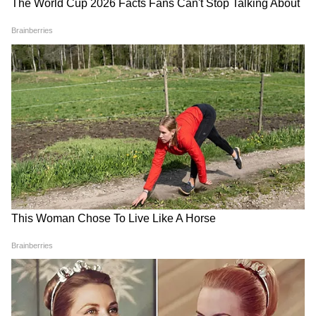
Chinsurah | বিধায়কের এক ধমকেই কেমন
'মিনমিন' করছে ঠিকাদার, মুহূর্তে বদলে গেল
ছবি!