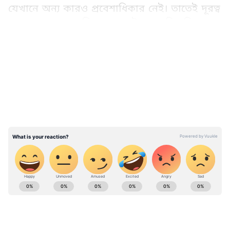
যেখানে অন্য কারও প্রবেশাধিকার নেই। তাতেই দূরত্ব
বাড়তে থাকে দম্পতি। আর সেই সময় বিবাহিত
সম্পর্কেও ভেঙে যায়।
LATEST VIDEOS
Add Asianetnews Bangla as a Preferred
Source
স্মার্টফোনের কারণে উপেক্ষা
গবেষণা অনুসারে, নিয়মিতভাবে ফুবিংয়ের ফলে
সম্পর্কের বৈবাহিক সন্তুষ্টির মাত্রা কমে যায়। ফোনের
ক্রমাগত বাধা একটি সম্পর্কের ঘনিষ্ঠতা এবং
Relationship Tips (রিলেশনশিপ টিপস): Get Men
বিরোধপূর্ণ অনুভূতির অভাব হতে পারে।
and Women Relationship Advice & Dating
Tips in Bangla. Read stories on different
aspects of relationship from husband and