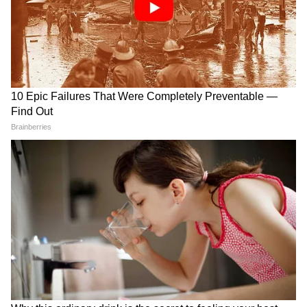
মৌলিক মনস্তাত্ত্বিক প্রয়োজনীয়তার জন্য হুমকি সৃষ্টি
করতে পারে, যার মধ্যে রয়েছে আত্মসম্মান,
জীবনের উদ্দেশ্যের অনুভূতি, নিয়ন্ত্রণ এবং স্বত্ব। এটি
মানুষকে নিকৃষ্ট, বিচ্ছিন্ন এবং এড়িয়ে যাওয়া বোধ
করতে পারে।
LATEST VIDEOS
Suvendu Adhikari: ভবানীপুরের গুরুদ্বারে
গিয়ে বড় কথা মুখ্যমন্ত্রী শুভেন্দুর, হৃদয়
ছুঁলেন শিখদের
Balurghat | ফোনে শেষ কথাতেই আঁতকে
উঠলেন দাদা! | Dakshin Dinajpur News |
Asianet News Bangla