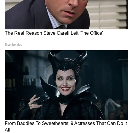
৮. জায়গায় জায়গায় ছড়িয়ে থাকা জিনিসপত্র সুবিন্যস্ত
করুন
ঘরের প্রতিটি জায়গায় জিনিসপত্র সুবিন্যস্ত রাখুন।
ছড়িয়ে থাকা জিনিসপত্র থেকে নেতিবাচক শক্তি
উৎপন্ন হয়। প্রতিটি জিনিস তার নির্দিষ্ট স্থানে রাখলে
মানসিক শান্তি পাওয়া যায়। প্রতিদিন ঘরে ঝাড়ু-
পোঁছা করুন। এছাড়াও জাল এবং ধুলোও পরিষ্কার
করে মুছে ফেলুন।
৯. ইতিবাচক কথা বলুন
ঘরের সদস্যদের সাথে ইতিবাচক কথা বলুন। একে
অপরের মনোবল বাড়ান এবং ঘরে আনন্দের
পরিবেশ তৈরি করুন। এতে সম্পর্কের মধ্যে দৃঢ়তা
আসে। অযথা ঝগড়া, বিবাদ বা মারামারি করবেন
না, সেই সাথে ঘরের মহিলারা সবসময় হাসিখুশি