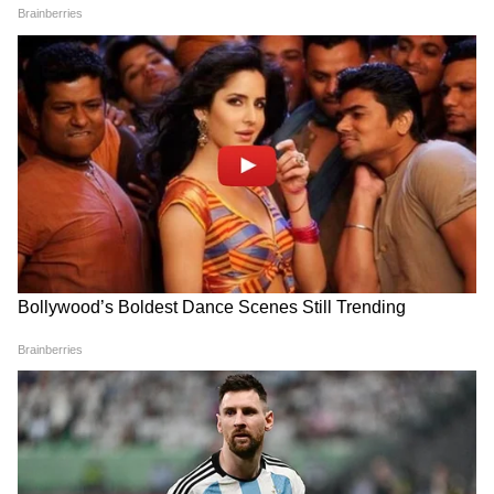
থাকুন, এতে ঘরে সুখ-সমৃদ্ধি বজায় থাকে।
১০. সময়মত বিছানা গুছিয়ে রাখুন
সকালে বিছানা গুছিয়ে রাখুন এবং এটি সুবিন্যস্ত
রাখুন। এতে ঘরে শান্তি এবং পরিষ্কার-পরিচ্ছন্নতার
পরিবেশ বজায় থাকে। বিছানা গুছিয়ে না রাখলে
লক্ষ্মী রুষ্ট হন এবং বাস্তুদোষ বৃদ্ধি পায়।