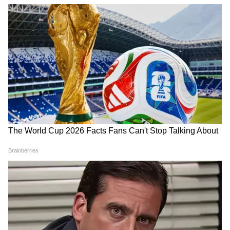
হাজার টাকা?
৬. রাতে ঘুমানোর সময় দিকের দিকে মনোযোগ দিন
কীভাবে অন্নপূর্ণা ভাণ্ডার নিয়ে কারা ছড়াচ্ছে
ঘুমানোর সময় মাথা পূর্ব দিকে রাখুন। এটি কেবল
বিভ্রান্তি? | Suvendu Adhikari on
স্বাস্থ্যের জন্যই উপকারী নয়, মানসিক শান্তিও প্রদান
Annapurna Yojana
করে। কখনও দক্ষিণ দিকে পা রেখে ঘুমাবেন না,
এটি স্বাস্থ্য এবং আয়ুর জন্য ভালো নয়।
৭. ভালো খাবার খান
প্রতিদিন তাজা এবং পরিষ্কার খাবার খান। ঘরে রান্না
করার সময় ইতিবাচক চিন্তাভাবনা রাখুন, কারণ
ভালো চিন্তাভাবনা খাবারকে আরও সুস্বাদু এবং
পুষ্টিকর করে তোলে। ঘরে যতটুকু প্রয়োজন ততটুকুই
রান্না করুন, বেশি খাবার রান্না করে নষ্ট করলে
অন্নপূর্ণা দেবী রুষ্ট হন।