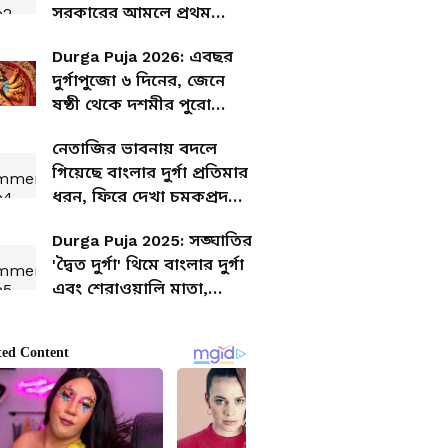
সরকারের আমলে প্রথম
দুর্গাপুজো, রইল শারদোৎসবের
Durga Puja 2026: এবছর
সময়সূচি
দুর্গাপুজো ৬ দিনের, জেনে
ষষ্ঠী থেকে দশমীর পুরো
নির্ঘণ্ট
নেতাজির ভাবনায় বদলে
গিয়েছে বাংলার দুর্গা প্রতিমার
ধরন, ফিরে দেখা চমকপ্রদ
ইতিহাস
Durga Puja 2025: সঙ্ঘাতির
'দ্বৈত দুর্গা' থিমে বাংলার দুর্গা
এবং শেরাওয়ালি মাতা,
বিষয়টা ঠিক কী?