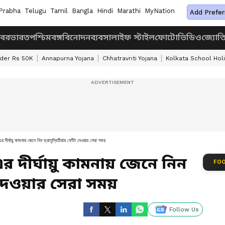
Prabha
Telugu
Tamil
Bangla
Hindi
Marathi
MyNation
Add Prefer
খবর
ভারত
পশ্চিমবঙ্গ
বিনোদন
ব্যবসা
লাইফ স্টাইল
ফোটো
ভিডিও
জ্যোত
nder Rs 50K
Annapurna Yojana
Chhatravriti Yojana
Kolkata School Hol
ায়ু কামনায় জেনে নিন ভ্রাতৃদ্বিতীয়ায় ফোঁটা দেওয়ার সেরা সময়
র দীর্ঘায়ু কামনায় জেনে নিন
FOO
টা দেওয়ার সেরা সময়
Follow Us