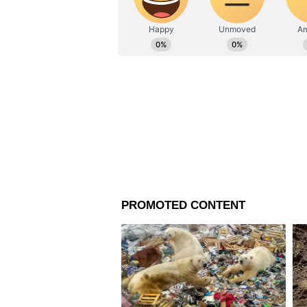
deblina.dey@asianetnews.in-এই 
আরও পড়ুন-
Diwali 2023: দীপাবল
এর আসল রহস্য
আরও পড়ুন-
Diwali 2023: লক্ষ্ম
পুজো করলে পকেট ভরতে শুরু ক
এইভাবে বোনেরা ভাইয়ের দীর্ঘজীবন 
বোনকে বিভিন্ন উপহার দেয়।
এই বছর ভাই ফোঁটা পড়েছে বাংলার 
দুপুর ১টা ৫৬ মিনিট পর্যন্ত থাকবে 
যাবে ফোঁটা।
আরও খবর পেতে চোখ রাখুন আমাদের