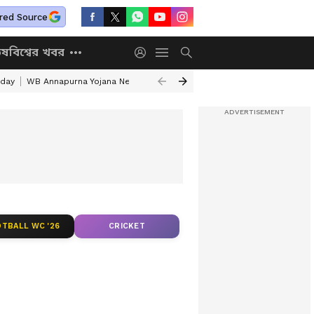
red Source
িষ
বিশ্বের খবর
iday
WB Annapurna Yojana New Portal
DA News
Annapurna Yojana He
TBALL WC '26
CRICKET