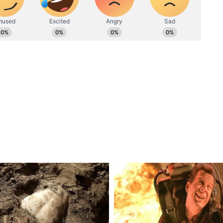
মেইলে যোগাযোগ করা যেতে পারে।
িতে কেন শুধু মাটির প্রদীপ জ্বালানো হয়, জেনে নিন
ীদেবীর এই যন্ত্রটি খুবই অলৌকিক, দীপাবলিতে এভাবে
রবে
কামনা করে। তারপর ভাইকে মিষ্টি খাওয়ায়। ভাই
২৮ কার্তিক ১৪৩০ ও ইংরেজির ১৫ নভেম্বর বুধবার
ভাতৃদ্বিতীয়ার তিথি। এর মধ্যেই যে কোনও সময়ে দেওয়া
 চ্যানেলের লিঙ্কে-