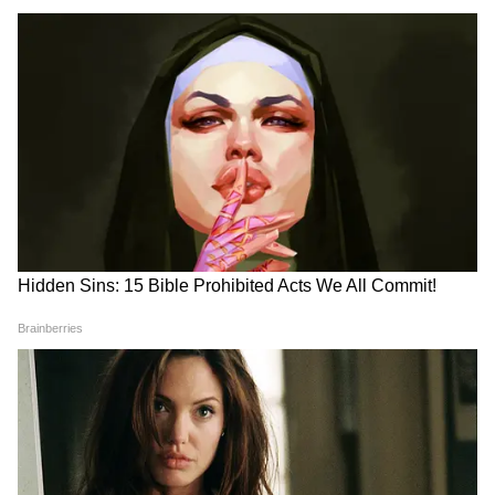
LATEST VIDEOS
Tapas Roy: TMC আমলে শিল্পে কী
হয়েছিল? শিল্প নিয়ে মন্ত্রী তাপসের
বিস্ফোরক দাবি!
Sumit Roy News: ২ মাস কোথায় লুকিয়ে
ছিলেন? 'রহস্যজনক' জবাব দিলেন সুমিত
রায়!