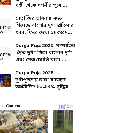
ষষ্ঠী থেকে দশমীর পুরো
নির্ঘণ্ট
নেতাজির ভাবনায় বদলে
গিয়েছে বাংলার দুর্গা প্রতিমার
ধরন, ফিরে দেখা চমকপ্রদ
ইতিহাস
Durga Puja 2025: সঙ্ঘাতির
'দ্বৈত দুর্গা' থিমে বাংলার দুর্গা
এবং শেরাওয়ালি মাতা,
বিষয়টা ঠিক কী?
Durga Puja 2025:
দুর্গাপুজোয় চাঙ্গা রাজ্যের
অর্থনীতি? ১০-১৫% বৃদ্ধির
সম্ভাবনা, আনুমানিক
৪৬,০০০-৫০,০০০ কোটি টাকা