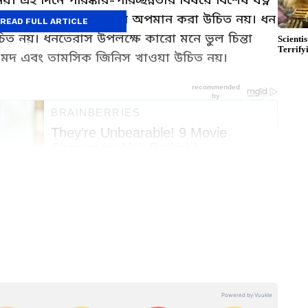
ল করেও বৃদ্ধ ও মহিলাদের অপমান করা উচিত নয়। ধন
READ FULL ARTICLE
িত নয়। ধনতেরাস উপলক্ষে কারো মনে ভুল চিন্তা
মদ এবং তামসিক জিনিস খাওয়া উচিত নয়।
ll the Religious News in Bangla. Get all
gious events, opinion at one place at Asianet
 ভগবান ধন্বন্তরীর পূজা করা শুভ। ধনতেরাসে
র সিনিয়র কপি এডিটর হিসেবে কাজ করেন। বঙ্গ দর্পণ থেকে চাকরি
শুকনো ধনে এবং পিতলের বাসন কেনা শুভ বলে মনে