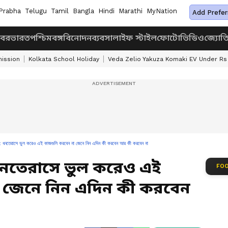
Prabha
Telugu
Tamil
Bangla
Hindi
Marathi
MyNation
Add Prefer
খবর
ভারত
পশ্চিমবঙ্গ
বিনোদন
ব্যবসা
লাইফ স্টাইল
ফোটো
ভিডিও
জ্যোত
ission
Kolkata School Holiday
Veda Zelio Yakuza Komaki EV Under Rs
াসে ভুল করেও এই কাজগুলি করবেন না জেনে নিন এদিন কী করবেন আর কী করবেন না
ধনতেরাসে ভুল করেও এই
FOO
 জেনে নিন এদিন কী করবেন