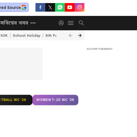
red Source
িষ
বিশ্বের খবর
 50K
School Holiday
8th Pay Commission
DA Hike Update
Kolkata
TBALL WC '26
WOMEN T-20 WC '26