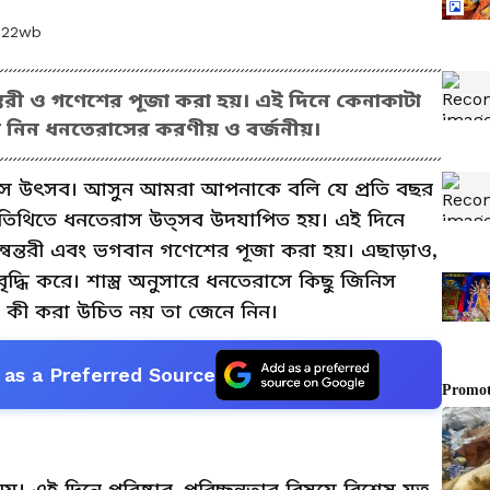
m22wb
্বন্তরী ও গণেশের পূজা করা হয়। এই দিনে কেনাকাটা
 নিন ধনতেরাসের করণীয় ও বর্জনীয়।
াস উৎসব। আসুন আমরা আপনাকে বলি যে প্রতি বছর
দশী তিথিতে ধনতেরাস উত্সব উদযাপিত হয়। এই দিনে
ধন্বন্তরী এবং ভগবান গণেশের পূজা করা হয়। এছাড়াও,
্ধি করে। শাস্ত্র অনুসারে ধনতেরাসে কিছু জিনিস
ং কী করা উচিত নয় তা জেনে নিন।
as a Preferred Source
 এই দিনে পরিষ্কার-পরিচ্ছন্নতার বিষয়ে বিশেষ যত্ন