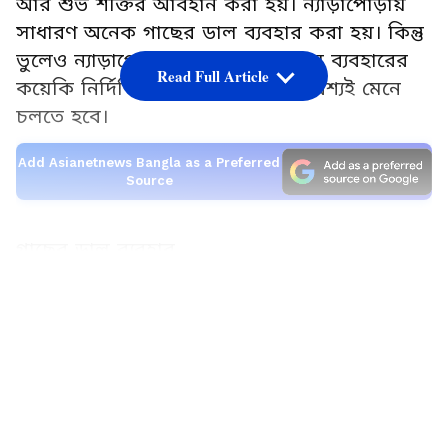
আর শুভ শক্তির আবহান করা হয়। ন্যাড়াপোড়ায়
সাধারণ অনেক গাছের ডাল ব্যবহার করা হয়। কিন্তু
ভুলেও ন্যাড়াপোড়়ার সময় গাছের ডাল ব্যবহারের
Read Full Article
কয়েকি নির্দিশিকা রয়েছে। সেগুলি অবশ্যই মেনে
চলতে হবে।
Add Asianetnews Bangla as a Preferred
Source
গাছের ডাল ব্যবহার
LATEST VIDEOS
ন্যাড়াপোড়ার সময় ভুলেও বট অশ্বত্থ, আমলকি,
নিম, কলা, অশোক, বেল গাছের কাঠ ব্যবহার
করবেন না। হিন্দু ধর্ম অনুযায়ী এই গাঠগুলি খুবই
শুভ। তাই হোলিকা দহন বা ন্যাড়া পোড়ার সময়
এজাতীয় কাঠের ব্যবহার শুভ নাও হতে পারে।