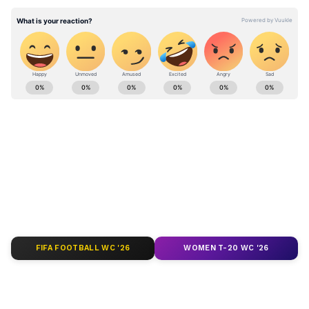
দেবতাদের কোপে পড়ে জীবনে অতিষ্ট হয়ে যেতে
পারে। হিন্দু শাস্ত্রের নিয়ম অনুযায়ী শুকনো কাঠ
দিয়েই হোলিকা দহন বা ন্যাড়াপোড়া করতে হয়।
সবুজ গাঠের ডাল বা ফুল ও ফল রয়েছে এমন
Spiritual News in Bangla, and all the
গাঠের ডাল পোড়াতে নেই।
Religious News in Bangla. Get all information
about various religious events, opinion at one
place at Asianet Bangla News.
ABOUT THE AUTHOR
Web Desk - ANB
WD
Follow Us
FIFA FOOTBALL WC '26
WOMEN T-20 WC '26