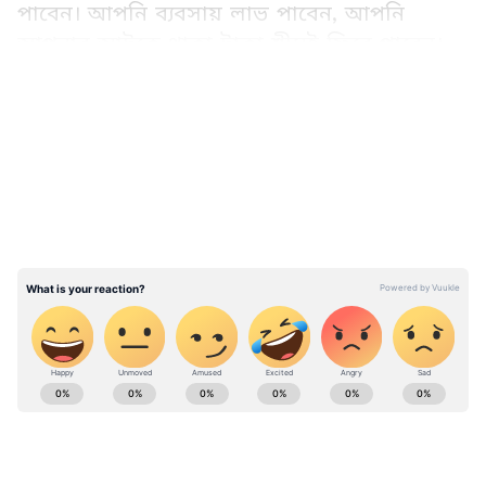
পাবেন। আপনি ব্যবসায় লাভ পাবেন, আপনি
আপনার আটকে থাকা টাকা শীঘ্রই ফিরে পাবেন।
এর সঙ্গে, আপনার আর্থিক অবস্থা শক্তিশালী হবে
LATEST VIDEOS
এবং আপনি চাকরিতে পদোন্নতি পাবেন। আপনার
বিবাহিত জীবনে চলমান সমস্যাগুলি দূর হয়ে যাবে
এবং আপনার সম্পর্কের মধ্যে আবার মধুরতা বাড়তে
শুরু করবে।
পপমোচনী একাদশীতে এই বিশেষ নিয়মগুলি
অবশ্যই পালন করুন-
ABOUT THE AUTHOR
Web Desk - ANB
WD