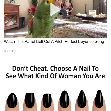
দিন ৫ জন বিবাহিত মহিলাকে সম্মানের সঙ্গে
RECOMMENDED STORIES
বাড়িতে নিমন্ত্রণ করুন এবং তাদের কিছু মিষ্টি
খাবার দিন। বাড়িতে কোনও ব্যবস্থা না থাকলে ৫
জন বিবাহিত মহিলার জন্য খাবার বের করে তাদের
বাড়িতে গিয়ে নিয়ে আসুন।
৪) পপমোচনী একাদশীর দিন ভগবান নারায়ণর
পূজার সময় চন্দন পিষে একটি পাত্রে রাখুন এবং
Durga Puja 2026: শ্রীভূমির
Samik Bhattacharya: 'আমি
পূজা শেষ হলে উভয় হাতে ভগবানকে ফুল অর্পণের
প্যান্ডেলে ৯৫৩টি জানলা! হাওয়া
কোনও পুজোর সভাপতি হব না,'
পর সেই পাত্র থেকে চন্দন নিয়ে তিলক লাগান।
মহলের থিমে ফুটে উঠবে
ঘোষণা শমীক ভট্টাচার্যর
রাজস্থান
আপনার সন্তানের মাথায়। চন্দন ঘষার সময়, মনে
রাখবেন যে একবারে চন্দন এতটাই ঘষুন যে এটি
পরবর্তী ১৫ দিন, অর্থাৎ পরবর্তী একাদশী পর্যন্ত
স্থায়ী হয় এবং আপনার পরবর্তী একাদশী পর্যন্ত
তিলক লাগানোর এই প্রক্রিয়াটি চালিয়ে যেতে হবে।