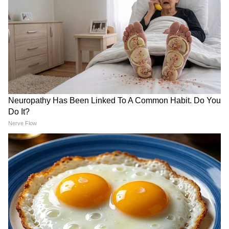
ভাল সূচনা করবে এবং আগামী সময়ে এর
অগ্রগতিও নিশ্চিত করবে।
৭) আপনার এবং আপনার পরিবারের সুস্বাস্থ্যের
জন্য, পাপমোচনি একাদশীর দিন, সন্ধ্যায় তুলসী
গাছের নীচে ঘিয়ের একটি প্রদীপ জ্বালান এবং
ভগবান নারায়ণর ধ্যান করার সময় তুলসি গাছের
সাতবার পরিক্রমা করুন।
৮) ভিড়ে নিজের আলাদা পরিচয় প্রতিষ্ঠা করতে
এবং সমাজে নিজের মর্যাদা বাড়াতে পাপমোচনি
একাদশীর দিন মন্দিরে যান এবং শ্রী নারায়ণকে
সুগন্ধযুক্ত সুগন্ধি অর্পণ করুন। নৈবেদ্য দেওয়ার পরে,
ঈশ্বরের চরণ স্পর্শ করুন এবং একই সুগন্ধি কিছুটা
নিজের কাছে লাগান।