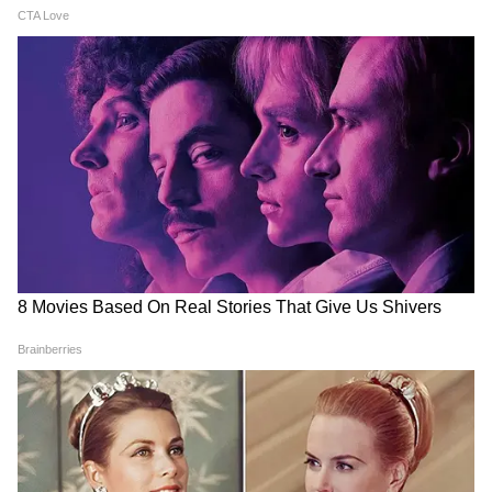
FIFA World Cup 2026:
Argentina World Cup 2026:
বিশ্বকাপে গোল করেছে ৪৭টি
জর্ডনের বিরুদ্ধে প্রথম একাদশে
দেশ, এখনও খাতা খুলতে পারেনি
নেই মেসি! রাউন্ড অফ ৩২-তে
মাত্র একটি দেশ!
আর্জেন্টিনার প্রতিপক্ষ কারা?