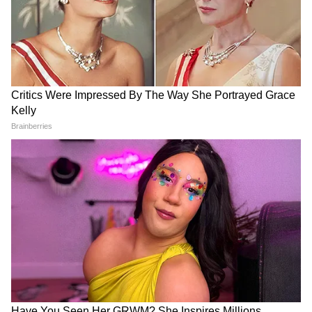
LATEST VIDEOS
Weight Loss Formula | এই ১টি ভুল
শুধরে নিন, ডায়েট ও ব্যায়াম ছাড়া ওজন
কমানো অসম্ভব!
এই ১০টি কথায় তুমুল হাততালি!, IIT Delhi-
তে PM Modi-র মাস্টারক্লাস!