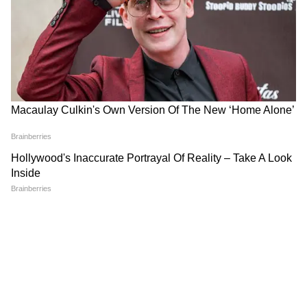
DOWNLOAD APP
RECOMMENDED STORIES
FIFA World Cup 2026: ইরান
FIFA World Cup 2026:
দলের অনুশীলনের মাঠের পাশেই
সুইৎজারল্যান্ডের বিরুদ্ধে
মৃতদেহ! বিশ্বকাপে ফের বিতর্ক
শেষমুহূর্তে চমক কাতারের, জমে
গেল গ্রুপ বি