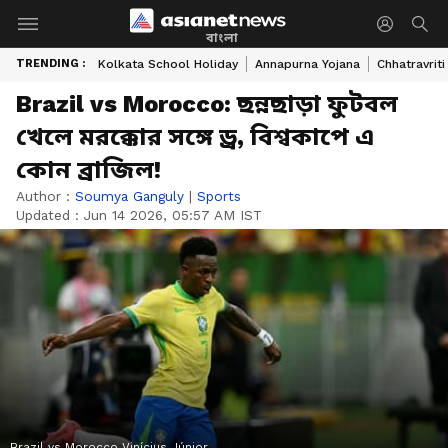
বাংলা
TRENDING :
Kolkata School Holiday
Annapurna Yojana
Chhatravriti
Brazil vs Morocco: ছন্নছাড়া ফুটবল
খেলে মরক্কোর সঙ্গে ড্র, বিশ্বকাপে এ
কোন ব্রাজিল!
Author :
Soumya Ganguly
|
Sports
Updated :
Jun 14 2026, 05:57 AM IST
Brazil vs Morocco Vinícius Júnior