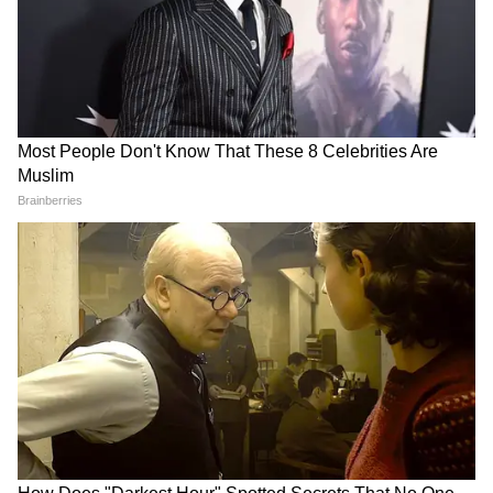
LATEST VIDEOS
Annapurna Bhandar Payment |
প্রতিমাসে কত তারিখে ঢুকবে অন্নপূর্ণার ৩
হাজার টাকা?
কীভাবে অন্নপূর্ণা ভাণ্ডার নিয়ে কারা ছড়াচ্ছে
বিভ্রান্তি? | Suvendu Adhikari on
Annapurna Yojana