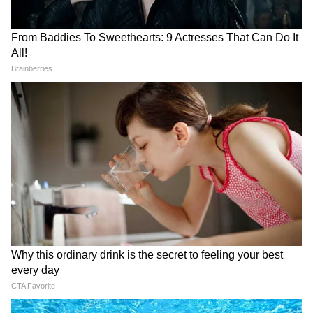
স্টোকস
দায়িত্বে এলেন প্রাক্তন অধিনায়ক
তামিম ইকবাল
IND vs AFG Test 2026:
Manav Suthar IND vs AFG:
আফগানিস্তানকে ইনিংস এবং
স্বপ্নের অভিষেক! প্রথম ম্যাচে
৩০০ রানে গুঁড়িয়ে দিয়ে রেকর্ড
খেলতে নেমেই ৬ উইকেট, কোন
ব্যবধানে জয় ভারতের, নজির
নয়া রেকর্ড গড়লেন মানব সুথার?
গড়লেন শুভমানরা
Related Articles
Hardik Pandya: এবারই শেষ, মুম্বই ইন্ডিয়ানস
ছাড়ছেন অধিনায়ক হার্দিক পান্ডিয়া!