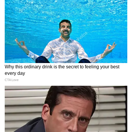
Dinesh Lad: 'রোহিতের কারও কাছে কিছু প্রমাণ
করার নেই,' বলছেন ছোটবেলার কোচ
আরও খবরের আপডেট পেতে চোখ রাখুন
আমাদের হোয়াটসঅ্যাপ চ্যানেলে, ক্লিক করুন
LATEST VIDEOS
এখানে।
Samik Bhattacharya: কাশ্মীর মাঙ্গে
আজাদি স্লোগান তুললে একটাও মার বাইরে
পরবে না, Gen Zকে সতর্ক শমীকের
Chinsurah | বিধায়কের এক ধমকেই কেমন
'মিনমিন' করছে ঠিকাদার, মুহূর্তে বদলে গেল
ছবি!