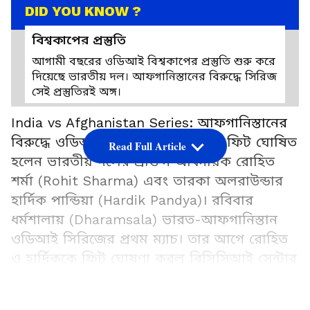
DID YOU KNOW ?
বিশ্বকাপের প্রস্তুতি
আগামী বছরের ওডিআই বিশ্বকাপের প্রস্তুতি শুরু করে
দিয়েছে ভারতীয় দল। আফগানিস্তানের বিরুদ্ধে সিরিজ
সেই প্রস্তুতিরই অঙ্গ।
India vs Afghanistan Series: আফগানিস্তানের
বিরুদ্ধে ওডিআই সিরিজে খেলার জন্য ফিট ঘোষিত
Read Full Article
হলেন ভারতীয় দলের প্রাক্তন অধিনায়ক রোহিত
শর্মা (Rohit Sharma) এবং তারকা অলরাউন্ডার
হার্দিক পান্ডিয়া (Hardik Pandya)। রবিবার
ধর্মশালায় (Dharamsala) ভারত-আফগানিস্তান
ওডিআই সিরিজের প্রথম ম্যাচ। তার আগে রোহিত
ও হার্দিককে ফিট ঘোষণা করল বিসিসিআই সেন্টার
অফ এক্সসেলেন্সের (BCCI's Centre of
Excellence) স্পোর্টস সায়েন্স টিম। মুম্বই
৩