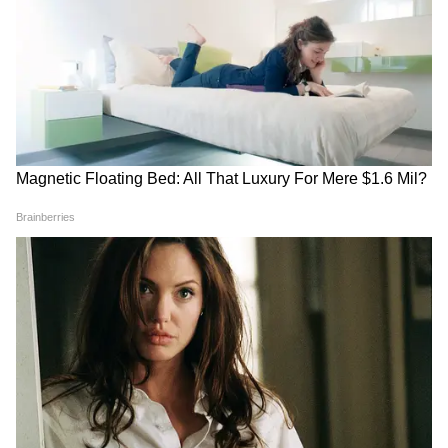
Gautam Gambhir:
Shakib Al Hasan: হাসিনা
"একফোঁটাও ছাড় নয়", শ্রীলঙ্কা
বাংলাদেশে ফেরার কথা বলতেই
সিরিজের আগে ক্রিকেটারদের
শাকিবের বাড়িতে হামলা! উড়ে
কড়া হুঁশিয়ারি গম্ভীরের
এল পাথর, লাগানো হল আগুন
LATEST VIDEOS
Annapurna Bhandar Payment |
প্রতিমাসে কত তারিখে ঢুকবে অন্নপূর্ণার ৩
হাজার টাকা?
কীভাবে অন্নপূর্ণা ভাণ্ডার নিয়ে কারা ছড়াচ্ছে
বিভ্রান্তি? | Suvendu Adhikari on
Annapurna Yojana