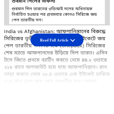
শুবমান গিলের সাফল্য
শুবমান গিল ভারতের ওডিআই দলের অধিনায়ক
নির্বাচিত হওয়ার পর প্রথমবার কোনও সিরিজে জয়
পেল ভারতীয় দল।
India vs Afghanistan: আফগানিস্তানের বিরুদ্ধে
সিরিজের তৃতীয় ওডিআই ম্যাচে নয় উইকেটে জয়
Read Full Article
পেল ভারতীয় দল। চিপকে (Chepauk) সিরিজের
শেষ ম্যাচে আফগানদের উড়িয়ে দিল ভারত। এদিন
টসে জিতে প্রথমে ব্যাটিং করতে নেমে ৪৪.২ ওভারে
২১৮ রানে অলআউট হয়ে যায় আফগানিস্তান। রান
তাড়া করতে নেমে ২৮.৪ ওভারে এক উইকেট হারিয়ে
২২৪ রান তুলে জয় পেল ভারতীয় দল। ভালো
ব্যাটিং করেন অধিনায়ক হাশমাতুল্লাহ শাহিদি
(Hashmatullah Shahidi)। তিনি ২৩১ বলে ১০২
৪
রান করেন। তাঁর ইনিংসে ছিল ১৩টি বাউন্ডারি ও
আফগানিস্তানের বিরুদ্ধে সিরিজের ৪ ম্যাচেই জয়
একটি ওভার-বাউন্ডারি। আজমাতুল্লাহ ওমরজাই
পেল ভারত।