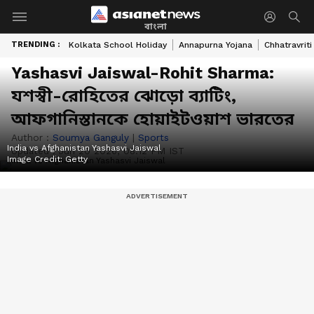
বাংলা
TRENDING :
Kolkata School Holiday
Annapurna Yojana
Chhatravriti
Yashasvi Jaiswal-Rohit Sharma:
যশস্বী-রোহিতের ঝোড়ো ব্যাটিং,
আফগানিস্তানকে হোয়াইটওয়াশ ভারতের
Author :
Soumya Ganguly
|
Sports
India vs Afghanistan Yashasvi Jaiswal
Updated :
Jun 20 2026, 08:12 PM IST
Image Credit:
Getty