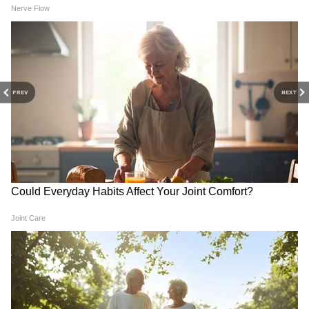
DOWNLOAD APP
PREV
NEXT
নিলামে তারকা ক্রিকেটারদের দিকে নজর
আইপিএল
নিলামে ঋষভ পন্থ, কে এল রাহুল,
শ্রেয়াস আইয়ার, ঈশান কিষান, আর্শদীপ সিংয়ের
মতো তারকা ক্রিকেটারদের দিকে নজর থাকবে। যে
তারকা ক্রিকেটারদের রিটেইন করেনি সংশ্লিষ্ট
ফ্র্যাঞ্চাইজিগুলি, তাঁরা কোন দলে জায়গা পান,
সেদিকে ক্রিকেটপ্রেমীদের চোখ থাকবে।
RECOMMENDED STORIES
আরও খবরের আপডেট পেতে চোখ রাখুন