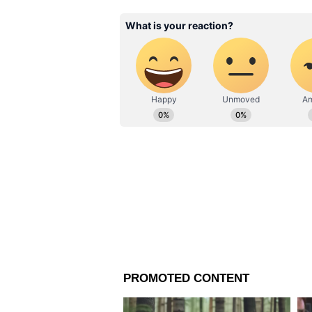
Related Articles
RCB vs GT Qualifier 1 
আইপিএল নক আউটে ধুন্ধ
লড়াই! প্রথম কোয়ালিফায়া
মুখোমুখি বেঙ্গালুরু বনাম
তবে এই ম্যাচে যাকে ঘিরে প্রত্যাশা
বালক বৈভব সূর্যবংশী। গত ম্যাচে কা
বিপক্ষের কোনও বোলারকে রেয়াত ক
মেরেছেন ওভার বাউন্ডারি, আবার কখন
অসাধারণ একটু ইনিংস উপহার দেন
স্বাভাবিকভাবেই, এই ম্যাচের আগেও 
হায়দরাবাদের বিরুদ্ধে খেলেন ২৯ ব
ইনিংসে ছিল ৫টি চার এবং ১২টি ছয়।