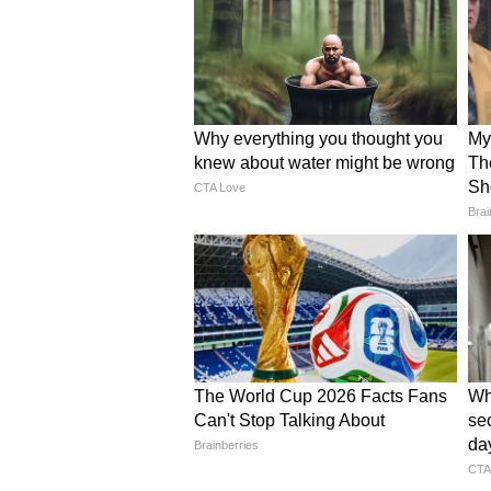
অন্যদিকে, বৈভব ছাড়াও রাজস্থানের হ
জয়সওয়াল, বৈভব সূর্যবংশী, ডোনোভা
আর্চার সহ আরও অনেকেই। ঠিক উল্টো
পারেন জস বাটলার, রশিদ খান, ওয়া
আরও অনেকে। নিঃসন্দেহে হাই-ভোল্
নিউ চণ্ডীগড়ের মহারাজা যাদবীন্দ
রিপোর্ট
এই ম্যাচে নম্বর পিচটি ব্যবহার করা
উপযুক্ত। উল্লেখযোগ্যভাবে, নিউ চণ্ড
দল ম্যাচ জিতেছে। অন্যদিকে, এটি নিঃ
বাড়তি সুবিধা পাবেন। অন্যদিকে, ব