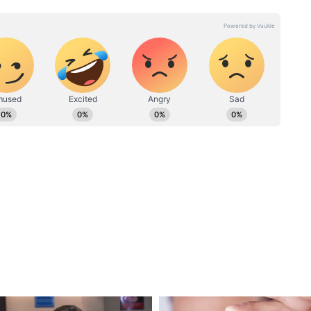
2026:
SRH vs RR Eliminator:
ুমার
আইপিএল-এর হাড্ডাহাড্ডি
রে
এলিমিনেটর ম্যাচে মুখোমুখি
 গুজরাত
হায়দরাবাদ বনাম রাজস্থান, সম্ভাব্য
প্রথম একাদশ
র পারদ চড়ছে, তিনি হলেন ভারতীয় ক্রিকেটের বিস্ময়
র্যত, বিধ্বংসী ব্যাটিং করেছেন এই তরুণ তারকা।
রেননি তিনি। কখনও ক্রিজ ছেড়ে বেরিয়ে এসে
ও কভার ড্রাইভ। নিঃসন্দেহে দাপুটে ব্যাটিং এবং
 বৈভব।
তাঁকে নিয়ে রীতিমতো চর্চা চলছে। এলিমিনেটর ম্যাচে
লে ৮৭ রানের ঝোড়ো ইনিংস। স্ট্রাইক রেট ৩৩৪.৪৮। এই
 ফলে, শুক্রবারের ম্যাচেও তাঁর দিকে নজর থাকবে।