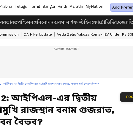
Prabha
Telugu
Tamil
Bangla
Hindi
Marathi
MyNation
Add Prefer
খবর
ভারত
পশ্চিমবঙ্গ
বিনোদন
ব্যবসা
লাইফ স্টাইল
ফোটো
ভিডিও
জ্যোত
Commission
DA Hike Update
Veda Zelio Yakuza Komaki EV Under Rs 50
এল-এর দ্বিতীয় কোয়ালিফায়ারে মুখোমুখি রাজস্থান বনাম গুজরাত, আবারও দাপট দেখাবেন বৈভব?
r 2: আইপিএল-এর দ্বিতীয়
FOO
মুখি রাজস্থান বনাম গুজরাত,
বেন বৈভব?