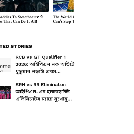
TED STORIES
RCB vs GT Qualifier 1
2026: আইপিএল নক আউটে
ধুন্ধুমার লড়াই! প্রথম
কোয়ালিফায়ারে মুখোমুখি
SRH vs RR Eliminator:
বেঙ্গালুরু বনাম গুজরাত
আইপিএল-এর হাড্ডাহাড্ডি
এলিমিনেটর ম্যাচে মুখোমুখি
হায়দরাবাদ বনাম রাজস্থান,
সম্ভাব্য প্রথম একাদশ