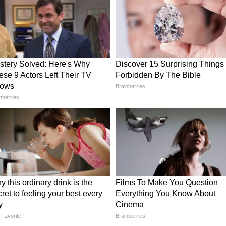
য়ে এই ম্যাচে ফ্যাক্টর হয়ে উঠতে পারেন যশস্বী
ন ফেরেরা, শুভম দুবে, দাসুন শানাকা, এবং জোফ্রা
দিকে দাঁড়িয়ে, টাইটান্স জার্সিতে নজর কাড়তে
শিংটন সুন্দর, ফিল সল্ট এবং কাগিসো রাবাডা সহ
টেজ ম্যাচ।
্র সিং আন্তর্জাতিক ক্রিকেট স্টেডিয়ামে পিচ
 হবে। এটি কার্যত, হাই-স্কোরের জন্য ভীষণভাবেই
ীগড়ের এই পিচে খেলা তিনটি ম্যাচেই রান তাড়া করা
সন্দেহে ব্যাটিং-ফ্রেন্ডলি পিচ। পিচটি থেকে ব্যাটাররা
োলিং বিভাগের নিরিখে এই পিচে পেসারদের তুলনায়