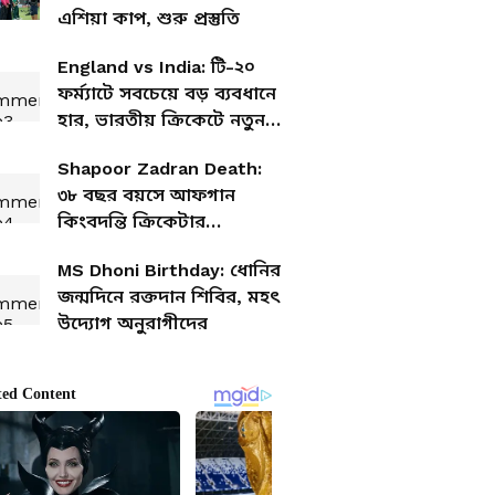
এশিয়া কাপ, শুরু প্রস্তুতি
England vs India: টি-২০
ফর্ম্যাটে সবচেয়ে বড় ব্যবধানে
হার, ভারতীয় ক্রিকেটে নতুন
লজ্জা
Shapoor Zadran Death:
৩৮ বছর বয়সে আফগান
কিংবদন্তি ক্রিকেটার
জাদরানের মৃত্যু, শোকে ভেঙে
MS Dhoni Birthday: ধোনির
পড়লেন রশিদ খানরা
জন্মদিনে রক্তদান শিবির, মহৎ
উদ্যোগ অনুরাগীদের