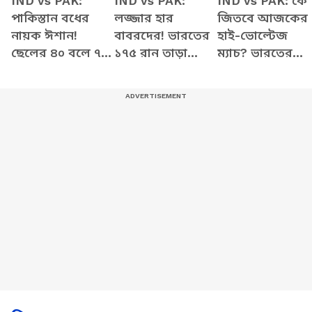
IND vs PAK:
IND vs PAK:
IND vs PAK: কে
পাকিস্তান বধের
লজ্জার হার
জিতবে আজকের
নায়ক ঈশান!
বাবরদের! ভারতের
হাই-ভোল্টেজ
ছেলের ৪০ বলে ৭৭
১৭৫ রান তাড়া
ম্যাচ? ভারতের
রানের ইনিংসে
করতে গিয়ে
ব্যাটিং-এ কাঁপছে
গর্বিত বাবা-মা, কী
খড়কুটোর মতো
কলম্বোর গ্যালারি
বললেন কোচ?
উড়ে গেল পাকিস্তান