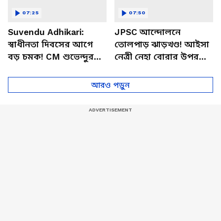
07:25
07:50
Suvendu Adhikari:
JPSC আন্দোলনে
স্বাধীনতা দিবসের আগে
তোলপাড় ঝাড়খণ্ড! আইসা
বড় চমক! CM শুভেন্দুর
নেত্রী নেহা বোরার উপর
এই কথাতেই যা হল…
কালি হামলা, আটক
অভিযুক্ত
আরও পড়ুন