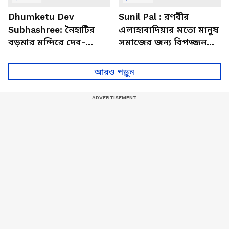
Dhumketu Dev
Sunil Pal : রণবীর
Subhashree: নৈহাটির
এলাহাবাদিয়ার মতো মানুষ
বড়মার মন্দিরে দেব-
সমাজের জন্য বিপজ্জনক :
শুভশ্রী, ধূমকেতু নিয়ে কী
সুনীল পাল
মানত এই জুটির?
আরও পড়ুন