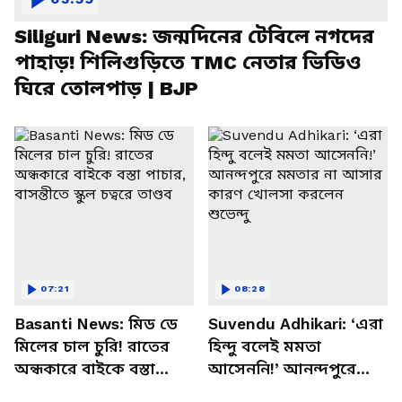
Siliguri News: জন্মদিনের টেবিলে নগদের
পাহাড়! শিলিগুড়িতে TMC নেতার ভিডিও
ঘিরে তোলপাড় | BJP
07:21
08:28
Basanti News: মিড ডে
Suvendu Adhikari: ‘এরা
মিলের চাল চুরি! রাতের
হিন্দু বলেই মমতা
অন্ধকারে বাইকে বস্তা
আসেননি!’ আনন্দপুরে
পাচার, বাসন্তীতে স্কুল
মমতার না আসার কারণ