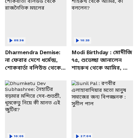
05:36
10:33
Dharmendra Demise:
Modi Birthday : মোদীজি
না ফেরার দেশে ধর্মেন্দ্র,
৭৫, শুভেচ্ছা জানালেন
শোকবার্তা বলিউড থেকে
শাহরুখ থেকে আমির, কী
রাজনৈতিক মহলের
বললেন?
10:05
27:04