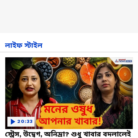
লাইফ স্টাইল
20:33
স্ট্রেস, উদ্বেগ, অনিদ্রা? শুধু খাবার বদলালেই