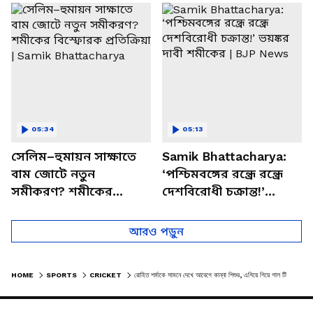
চত্বরে তাণ্ডব
খোলসা করলেন শুভেন্দু
05:34
05:13
সেলিম–হুমায়ন সাক্ষাতে
Samik Bhattacharya:
বাম জোটে নতুন
‘পশ্চিমবঙ্গের রন্ধ্রে রন্ধ্রে
সমীকরণ? শমীকের
দেশবিরোধী চক্রান্ত!’
বিস্ফোরক প্রতিক্রিয়া |
ভয়ঙ্কর দাবী শমীকের |
Samik Bhattacharya
BJP News
আরও পড়ুন
HOME
SPORTS
CRICKET
রোহিত শর্মাকে সামনে দেখে আবেগে কান্না শিশুর, এগিয়ে গিয়ে গাল টিপে দেন ভারতের অধিনায়ক