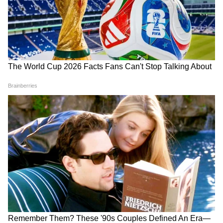
DOWNLOAD APP
RECOMMENDED STORIES
Home Diet Tips: রাত জেগে
Mohun Bagan Transfer
উপভোগ করছেন ফুটবল
Update: বিখ্যাত এই মিডফিল্ডার
বিশ্বকাপ, শরীর ঠিক রাখতে
সই করছেন মোহনবাগানে?
কয়েকটি গুরুত্বপূর্ণ ডায়েট টিপস
দলবদলের গরম খবর