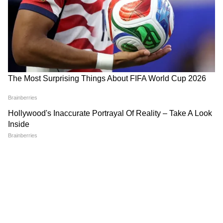
LATEST VIDEOS
Annapurna Bhandar Payment |
প্রতিমাসে কত তারিখে ঢুকবে অন্নপূর্ণার ৩
হাজার টাকা?
কীভাবে অন্নপূর্ণা ভাণ্ডার নিয়ে কারা ছড়াচ্ছে
বিভ্রান্তি? | Suvendu Adhikari on
Annapurna Yojana