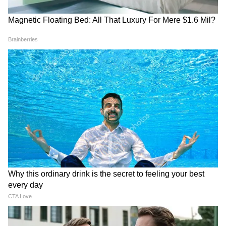
আজাদি স্লোগান তুললে একটাও মার বাইরে
পরবে না, Gen Zকে সতর্ক শমীকের
Chinsurah | বিধায়কের এক ধমকেই কেমন
'মিনমিন' করছে ঠিকাদার, মুহূর্তে বদলে গেল
ছবি!