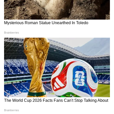
আমাদের হোয়াটসঅ্যাপ চ্যানেলে, ক্লিক করুন
এখানে।
LATEST VIDEOS
Samik Bhattacharya: কাশ্মীর মাঙ্গে
আজাদি স্লোগান তুললে একটাও মার বাইরে
পরবে না, Gen Zকে সতর্ক শমীকের
Chinsurah | বিধায়কের এক ধমকেই কেমন
'মিনমিন' করছে ঠিকাদার, মুহূর্তে বদলে গেল
ছবি!