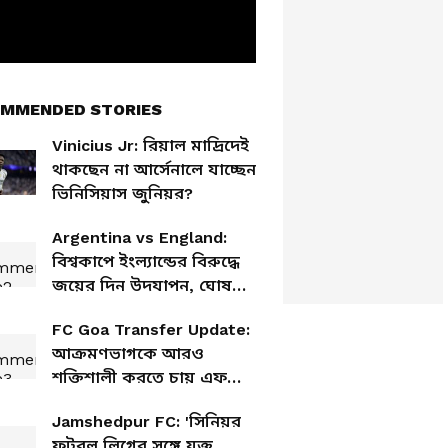
MMENDED STORIES
Vinicius Jr: রিয়াল মাদ্রিদেই
থাকছেন না আর্সেনালে যাচ্ছেন
ভিনিসিয়াস জুনিয়র?
Argentina vs England:
বিশ্বকাপে ইংল্যান্ডের বিরুদ্ধে
জয়ের দিন উদযাপন, ঘোষণা
আর্জেন্টিনার
FC Goa Transfer Update:
আক্রমণভাগকে আরও
শক্তিশালী করতে চায় এফসি
গোয়া, দলে এলেন দুই নতুন
Jamshedpur FC: 'সিনিয়র
তরুণ তুর্কি
ফুটবল লিগের সঙ্গে যুক্ত