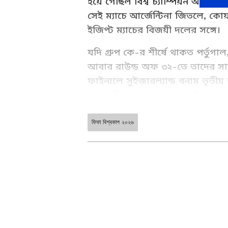
হয়ে গেছিল বিশ্ব চ্যাম্পিয়ন আর্জেন্
সেই ম্যাচে আর্জেন্টিনা জিতলে, কোয়
ইজিপ্ট ম্যাচের বিজয়ী দলের সঙ্গে।
যদি গ্রুপ কে-র শীর্ষে থাকত পর্তুগা
আবার রাউন্ড অফ ৩২-তে তাদের সাম
ফাইনালে সুইজ়ারল্যান্ড বনাম তৃতীয় 
দলের বিরুদ্ধে নামতে হত পর্তুগালক
ফিফা বিশ্বকাপ ২০২৬
Sports News in Bengla (খেলার 
Bangla. Live update of sport
হেডলাইনস এবং শিরোনাম) about C
News Bangla.
ABOUT THE AUTHOR
Subhankar Das
SD
শুভঙ্কর এশিয়ানেট নিউজ বাংলা এড