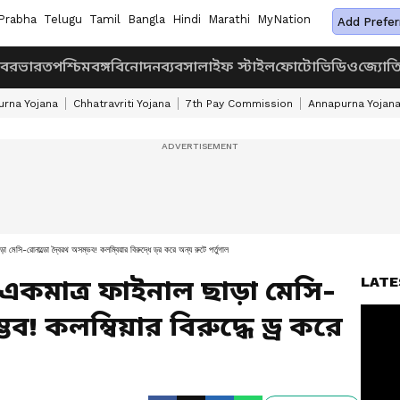
Prabha
Telugu
Tamil
Bangla
Hindi
Marathi
MyNation
Add Prefer
খবর
ভারত
পশ্চিমবঙ্গ
বিনোদন
ব্যবসা
লাইফ স্টাইল
ফোটো
ভিডিও
জ্যোত
rna Yojana
Chhatravriti Yojana
7th Pay Commission
Annapurna Yojan
োনাল্ডো দ্বৈরথ অসম্ভব! কলম্বিয়ার বিরুদ্ধে ড্র করে অন্য রুটে পর্তুগাল
LATE
একমাত্র ফাইনাল ছাড়া মেসি-
ভব! কলম্বিয়ার বিরুদ্ধে ড্র করে