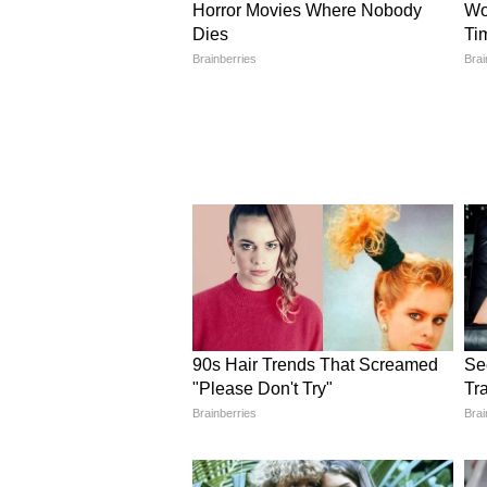
একমাত্র প্রথমবারের জন্য বিশ্বকাপের
আরও খবরের আপডেট পেতে চোখ রাখ
এখানে।