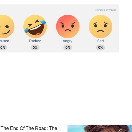
ডিয়ান ইনস্টিটিউট অফ সোশ্যাল ওয়েলফেয়ার অ্যান্ড বিজনেস
যানেজমেন্টে পোস্ট-গ্রাজুয়েট ডিপ্লোমা সম্পন্ন করে শুভঙ্কর এখানে
 একজন অভিজ্ঞ ডিজিটাল মিডিয়া পেশাদার এবং বর্তমানে ওয়েব
 কাজ করছেন। ইমেইল: subhankar.das@asianetnews.in
মেসিকে
Portugal vs Colombia: পর্তুগিজ
ন্টিনা!
ডিফেন্সে কামান দাগল কলম্বিয়া!
য়ের
দুরন্ত ফুটবল এবং ক্ষিপ্র গোলকিপিং,
পিয়নদের
তবে ম্যাচ থাকল গোলশূন্য
রুটে পর্তুগাল
িজেদের শেষ ষোলোর ম্যাচ জিতে নিলে, কোয়ার্টার
রোনাল্ডো। তবে সেটা হচ্ছে না। কারণ, পর্তুগাল
 তিন ম্যাচ খেলে ৭ পয়েন্ট নিয়ে গ্রুপ কে-র টপার
। অন্যদিকে, তিন ম্যাচ খেলে ৫ পয়েন্ট নিয়ে গ্রুপ
ডে গেল পর্তুগাল।
খি হবে ক্রোয়েশিয়ার। সেই ম্যাচ জিতলে কোয়ার্টার
াচের জয়ী দলের বিরুদ্ধে খেলতে হবে রোনাল্ডোদের।
েদের সব ম্যাচ জিতে ফাইনালে উঠতে পারে, তাহলে