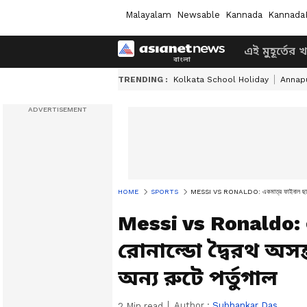
Malayalam
Newsable
Kannada
Kannada
এই মুহূর্তের 
TRENDING :
Kolkata School Holiday
Annapu
HOME
SPORTS
MESSI VS RONALDO: একমাত্র ফাইনাল ছাড়া মেসি-র
Messi vs Ronaldo: 
রোনাল্ডো দ্বৈরথ অসম্
অন্য রুটে পর্তুগাল
Author :
Subhankar Das
2
Min read