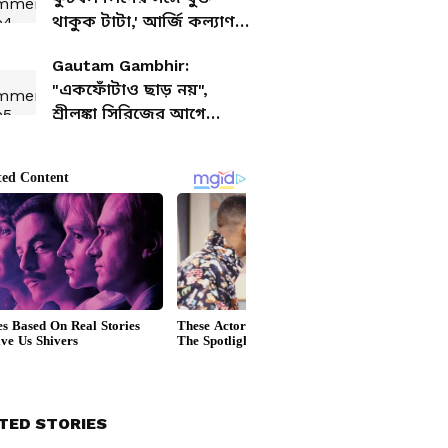
থাকুক টাটা,' আর্জি কল্যাণ
চৌবের
Gautam Gambhir:
"একফোঁটাও ছাড় নয়",
শ্রীলঙ্কা সিরিজের আগে
ক্রিকেটারদের কড়া হুঁশিয়ারি
গম্ভীরের
TED STORIES