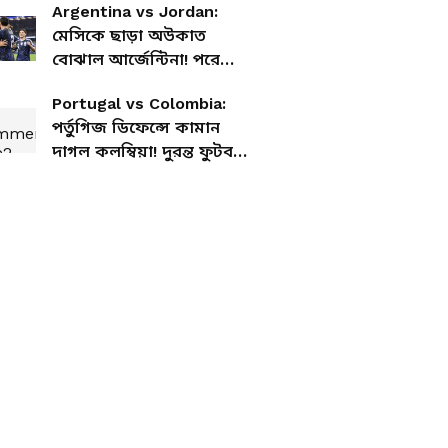
Argentina vs Jordan:
মেসিকে ছাড়া অউকাত
বোঝাল আর্জেন্টিনা! পরে
মাঠে নেমেই গোল, জয়ের
Portugal vs Colombia:
হ্যাটট্রিক এবং বিশ্ব
পর্তুগিজ ডিফেন্সে কামান
চ্যাম্পিয়নদের ফোকাস নক-
দাগল কলম্বিয়া! দুরন্ত ফুটবল
আউটে
এবং ক্ষিপ্র গোলকিপিং, তবে
ম্যাচ থাকল গোলশূন্য