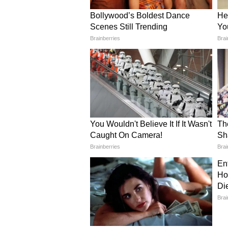
ভারতের বিরুদ্ধে ওডিআই সিরিজে খে
নিউজিল্যান্ডের অধিনায়ক কেন উইল
কিউয়িদের নেতৃত্বে থাকবেন অফস্পিন
বিস্তারিত দেখুন-
আফগানিস্তানের বিরুদ্ধে ওডিআই সির
এই সিদ্ধান্তে ক্ষুব্ধ আফগানিস্তান
ব্যাশ লিগে আর খেলবেন কি না, সে 
বিস্তারিত দেখুন-
এসএ২০ লিগের ম্যাচে সানরাইজার্স ইস
ক্যাপিটালস। প্রথমে ব্যাটিং করতে ন
কেপ। জবাবে ৫ উইকেটে ১৭০ রান কর
রঞ্জি ট্রফির ম্যাচে অসমের বিরুদ্ধে 
তারকা ব্যাটার ৩৮২ বলে ৩৭৯ রান কর
ইনিংসে সর্বাধিক রানের মালিক হয়ে গ