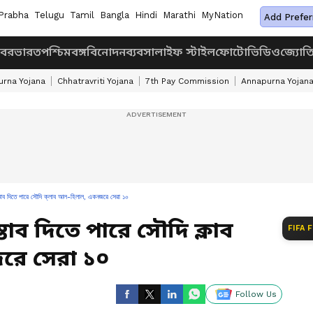
Prabha
Telugu
Tamil
Bangla
Hindi
Marathi
MyNation
Add Prefer
খবর
ভারত
পশ্চিমবঙ্গ
বিনোদন
ব্যবসা
লাইফ স্টাইল
ফোটো
ভিডিও
জ্যোত
rna Yojana
Chhatravriti Yojana
7th Pay Commission
Annapurna Yojan
তাব দিতে পারে সৌদি ক্লাব আল-হিলাল, একনজরে সেরা ১০
তাব দিতে পারে সৌদি ক্লাব
FIFA 
ে সেরা ১০
Follow Us