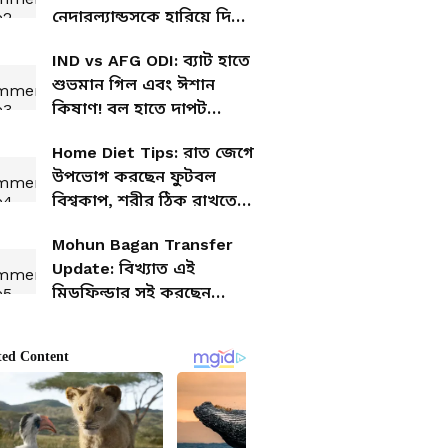
নেদারল্যান্ডসকে হারিয়ে দিল
ভারত! বিধ্বংসী পারফরম্যান্স
IND vs AFG ODI: ব্যাট হাতে
টিম ইন্ডিয়ার
শুভমান গিল এবং ঈশান
কিষাণ! বল হাতে দাপট
আর্শদীপ-গুরনূরের, দ্বিতীয়
Home Diet Tips: রাত জেগে
একদিনের ম্যাচে ১৭০ রানে
উপভোগ করছেন ফুটবল
বিশাল জয় ভারতের
বিশ্বকাপ, শরীর ঠিক রাখতে
কয়েকটি গুরুত্বপূর্ণ ডায়েট
Mohun Bagan Transfer
টিপস
Update: বিখ্যাত এই
মিডফিল্ডার সই করছেন
মোহনবাগানে? দলবদলের
গরম খবর