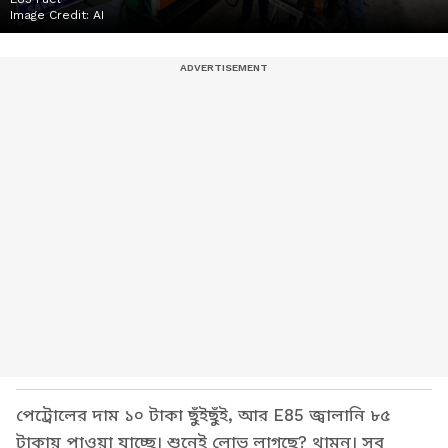
Image Credit:
AI
পেট্রোলের দাম ১০ টাকা ছুঁইছুঁই, আর E85 জ্বালানি ৮৫
টাকায় পাওয়া যাচ্ছে। শুনেই লোভ লাগছে? থামুন। সব