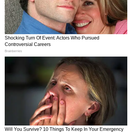
ট্যাঙ্ক ভরে ৫০ হাজার টাকার ইঞ্জিন রিপেয়ার
করাবেন না।
*নোট*: E85 ব্যবহারের আগে গাড়ি কোম্পানির
অনুমোদন চেক করুন। ম্যানুয়ালে E85 না লেখা
থাকলে ব্যবহার করলে ওয়ারেন্টি বাতিল হবে।
ভারতে E85 পাম্প খুব কম শহরে আছে। দাম রাজ্য
ভেদে আলাদা। ইঞ্জিন ক্ষতি হলে কোম্পানি দায়
নেবে না। ফুয়েল বদলানোর আগে মেকানিকের
পরামর্শ নিন।