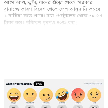
আসে আখ, ভুট্টা, ধানের গুঁড়ো থেকে। সরকার
বানাচ্ছে কারণ বিদেশ থেকে তেল আমদানি কমবে
+ চাষিরা লাভ পাবে। দাম পেট্রোলের থেকে ১০-১৫
টাকা কম। পরিবেশ দূষণও ৪০% কম।
*সমস্যা ৩টি*
LATEST VIDEOS
ABOUT THE AUTHOR