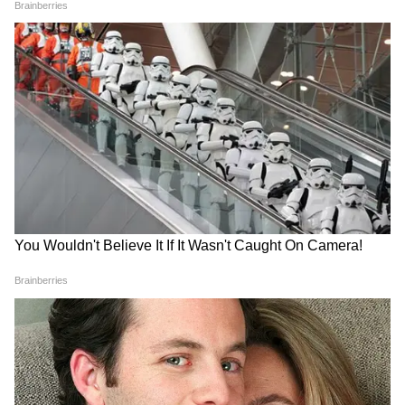
*তাহলে নেবেন নাকি নেবেন না?*
*নেবেন যদি*: আপনার গাড়ি Flex Fuel হয় +
আপনি ট্যাক্সি/কমার্শিয়াল চালান + শহরে ঘন ঘন
পাম্প আছে। সস্তা + ট্যাক্স ছাড় পাবেন।
*নেবেন না যদি*: সাধারণ ফ্যামিলি কার হয় +
মাইলেজ ম্যাটার করে + লং ট্যুর করেন। E20-এর
বেশি রিস্ক নেবেন না।
E85 ভবিষ্যতের ফুয়েল, কিন্তু সব গাড়ির ভবিষ্যৎ
না। সরকার ২০৩০ সালের মধ্যে E20 বাধ্যতামূলক
করছে। E85 এখনও পরীক্ষামূলক। লোভে পড়ে