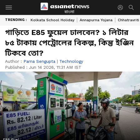
বাংলা
TRENDING :
Kolkata School Holiday
Annapurna Yojana
Chhatravriti
গাড়িতে E85 ফুয়েল ঢালবেন? ১ লিটার
৮৫ টাকায় পেট্রোলের বিকল্প, কিন্তু ইঞ্জিন
টিকবে তো?
Author :
Parna Sengupta
|
Technology
Published :
Jun 14 2026, 11:31 AM IST
E85 Fuel