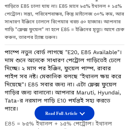
গাড়িতে E85 ঢালা যায় না। E85 মানে ৮৫% ইথানল + ১৫%
পেট্রোল। সস্তা, পরিবেশবান্ধব, কিন্তু মাইলেজ ৩০% কম, আর
সাধারণ ইঞ্জিনে ঢাললে রিপেয়ার খরচ ৫০ হাজার। আপনার
গাড়ি "ফ্লেক্স ফুয়েল" না হলে E85 = ইঞ্জিনের মৃত্যু। আগে চেক
করুন, তারপর ট্যাঙ্ক ভরুন।
পাম্পে নতুন বোর্ড লাগছে "E20, E85 Available"।
দাম শুনে অনেকে সাধারণ পেট্রোল গাড়িতেই ঢেলে
দিচ্ছে। ২ মাস পর ইঞ্জিন, ফুয়েল পাম্প, রাবার
পাইপ সব নষ্ট। মেকানিক বলছে "ইথানল ক্ষয় করে
দিয়েছে"। E85 সবার জন্য না। এটা ফ্লেক্স ফুয়েল
গাড়ির জন্য বানানো। আপনার Maruti, Hyundai,
Tata-র নরমাল গাড়ি E10 পর্যন্তই সহ্য করতে
পারে।
Read Full Article
E85 = ৮৫% ইথানল + ১৫% পেট্রোল। ইথানল