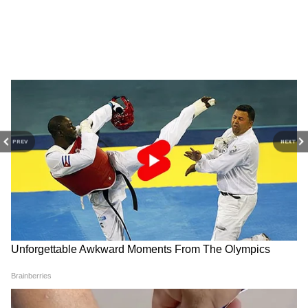
RECOMMENDED STORIES
আরও পড়ুন-
সস্তায় ফোন কিনতে চান, দেখে নিন
১৫ হাজার টাকার নিচে কী কী স্মার্টফোন রয়েছে
PREV
NEXT
Honor Win Turbo: একবার
WhatsApp: হোয়াটসঅ্যাপে
চার্জ দিলে চলবে টানা ২ দিন!
আসছে ‘চ্যাট ব্লার’ ফিচার,
১০,০০০mAh ব্যাটারির Honor
পাশের লোক দেখলেও বুঝবে না
ফোন, ফিচার দেখলে চমকে
কী লিখছেন
যাবেন