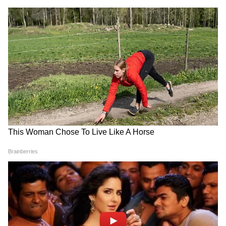
টেলিকম অপারেটরদের উদ্বেগের পর, এই সময়সীমা
বাড়ানোর সিদ্ধান্ত নিয়েছে ট্রাই। টেলিকম সংস্থাগুলি
সতর্ক করেছে যে, আগামী ১ নভেম্বর থেকে
ট্রেসেবিলিটি নিয়ম কার্যকর করার ফলে বড়
আকারের মেসেজ ব্লকেজ হতে পারে। কারণ, ব্যাঙ্ক
এবং ই-কমার্স সহ একাধিক ব্যবসার ক্ষেত্রে এখনও
DOWNLOAD APP
পরিবর্তনের জন্য প্রযুক্তিগত কিছু ত্রুটি রয়েছে৷
RECOMMENDED STORIES
নন-কমপ্লায়েন্ট মেসেজের জন্য নতুন ব্লকিং
টাইমলাইন সংশোধিত সময়সূচী অনুসারে, যে
মেসেজগুলি ট্রেসেবিলিটি ম্যান্ডেট মেনে চলে না
সেগুলি আগামী ১ ডিসেম্বর থেকে ব্লক করা হবে।
প্রথমে ঠিক করা হয় যে, ১ নভেম্বর থেকেই তা
কার্যকর করা হবে। কিন্তু টেলিকম সংস্থাগুলি
জানায় যে, ওটিপি-র মতো গুরুত্বপূর্ণ বার্তাগুলির