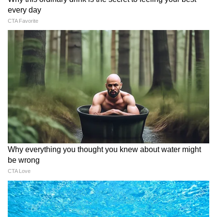
সিরিজের সাথে শুরু হওয়া সমস্ত টেলিমার্কেটিং
কলগুলি উন্নত পর্যবেক্ষণের জন্য DLT প্ল্যাটফর্মে
স্থানান্তরিত করা হয়েছে।
আরও খবরের আপডেট পেতে চোখ রাখুন
আমাদের হোয়াটসঅ্যাপ চ্যানেলে, ক্লিক করুন
এখানে।