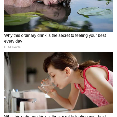
উল্লেখ্য, এর আগে নিয়ন্ত্রক বার্তা হোয়াইটলিস্টিং
বাস্তবায়নের জন্য সময়সীমা বাড়িয়েছিল। টেলিকম
অপারেটরদের সঙ্গে ইউআরএল এবং কলব্যাক নম্বর
নিবন্ধন করতে হবে ১ অক্টোবর পর্যন্ত, টেলিমার্কেটর
এবং PE-কে টেলিকমের ব্লকচেইন-ভিত্তিক
ডিস্ট্রিবিউটেড লেজার টেকনোলজি (DLT)
প্ল্যাটফর্মের সাথে একীভূত করার সময় দেয়৷
আসলে ট্রাই একটি নিরাপদ টেলিকম পরিষেবা
নিশ্চিত করার জন্য বিভিন্ন উদ্যোগ বাস্তবায়ন
করেছে। যার মধ্যে রয়েছে ১.৮ মিলিয়নেরও বেশি
টেলিকম সংস্থান সংযোগ বিচ্ছিন্ন করা এবং হেডার
ও বার্তা টেমপ্লেটের অপব্যবহার রোধ করতে
৮০০টিরও বেশি সংস্থাকে কালো তালিকাভুক্ত করা
হয়েছে। গত ১ অক্টোবর, ২০২৪ থেকে, "140xx"